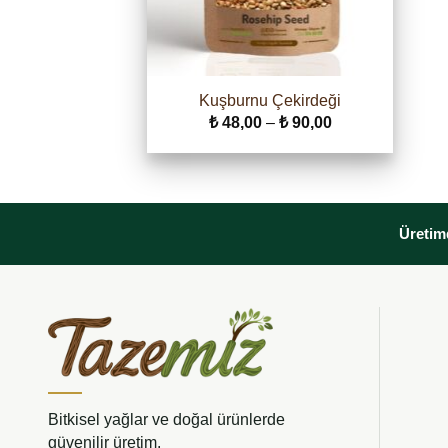
Kuşburnu Çekirdeği
Fiyat
₺
48,00
–
₺
90,00
aralığı:
₺ 48,00
-
₺ 90,00
Üretimd
Bitkisel yağlar ve doğal ürünlerde
güvenilir üretim.