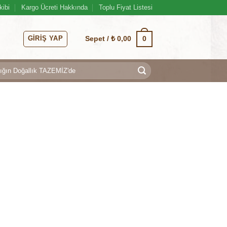
kibi
Kargo Ücreti Hakkında
Toplu Fiyat Listesi
GIRIŞ YAP
0
Sepet /
₺
0,00