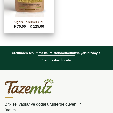
Kişniş Tohumu Unu
Fiyat
₺
70,00
–
₺
125,00
aralığı:
₺ 70,00
-
₺ 125,00
Üretimden teslimata kalite standartlarımızla yanınızdayız.
Sertifikaları İncele
Bitkisel yağlar ve doğal ürünlerde güvenilir
üretim.