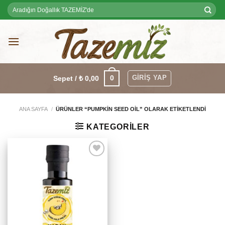
Skip
Ara:
to
content
GIRIŞ YAP
0
Sepet /
₺
0,00
ANA SAYFA
/
ÜRÜNLER “PUMPKIN SEED OIL” OLARAK ETIKETLENDI
KATEGORILER