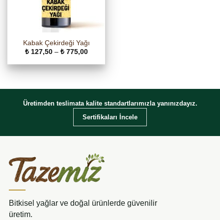
Kabak Çekirdeği Yağı
Fiyat
₺
127,50
–
₺
775,00
aralığı:
₺ 127,50
-
₺ 775,00
Üretimden teslimata kalite standartlarımızla yanınızdayız.
Sertifikaları İncele
Bitkisel yağlar ve doğal ürünlerde güvenilir
üretim.