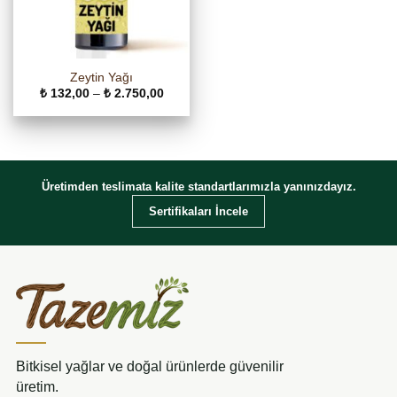
Zeytin Yağı
Fiyat
₺
132,00
–
₺
2.750,00
aralığı:
₺ 132,00
-
₺ 2.750,00
Üretimden teslimata kalite standartlarımızla yanınızdayız.
Sertifikaları İncele
Bitkisel yağlar ve doğal ürünlerde güvenilir
üretim.