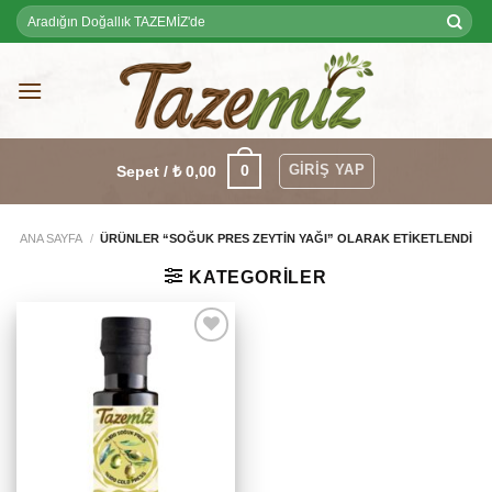
Skip
Ara:
to
content
GIRIŞ YAP
0
Sepet /
₺
0,00
ANA SAYFA
/
ÜRÜNLER “SOĞUK PRES ZEYTIN YAĞI” OLARAK ETIKETLENDI
KATEGORILER