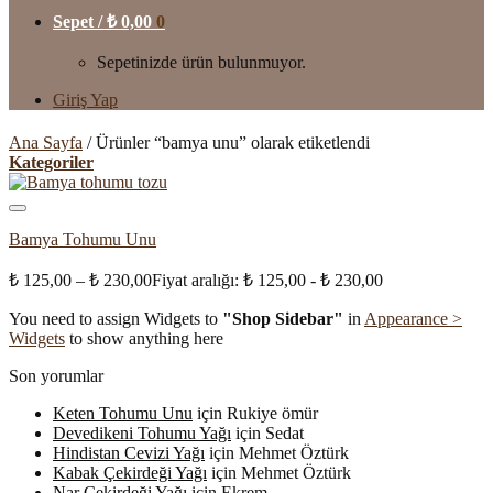
Sepet /
₺
0,00
0
Sepetinizde ürün bulunmuyor.
Giriş Yap
Ana Sayfa
/
Ürünler “bamya unu” olarak etiketlendi
Kategoriler
Bamya Tohumu Unu
₺
125,00
–
₺
230,00
Fiyat aralığı: ₺ 125,00 - ₺ 230,00
You need to assign Widgets to
"Shop Sidebar"
in
Appearance >
Widgets
to show anything here
Son yorumlar
Keten Tohumu Unu
için
Rukiye ömür
Devedikeni Tohumu Yağı
için
Sedat
Hindistan Cevizi Yağı
için
Mehmet Öztürk
Kabak Çekirdeği Yağı
için
Mehmet Öztürk
Nar Çekirdeği Yağı
için
Ekrem