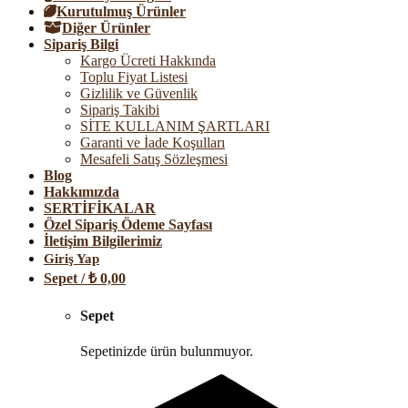
Kurutulmuş Ürünler
Diğer Ürünler
Sipariş Bilgi
Kargo Ücreti Hakkında
Toplu Fiyat Listesi
Gizlilik ve Güvenlik
Sipariş Takibi
SİTE KULLANIM ŞARTLARI
Garanti ve İade Koşulları
Mesafeli Satış Sözleşmesi
Blog
Hakkımızda
SERTİFİKALAR
Özel Sipariş Ödeme Sayfası
İletişim Bilgilerimiz
Giriş Yap
Sepet /
₺
0,00
Sepet
Sepetinizde ürün bulunmuyor.