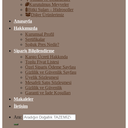
Kurutulmuş Meyveler
Bitki Suları – Hidrosoller
Diğer Ürünlerimiz
Anasayfa
Hakkımızda
Kurumsal Profil
Sertifikalar
Soğuk Pres Nedir?
Sipariş Bilgilendirme
Kargo Ücreti Hakkında
Toplu Fiyat Listesi
Özel Sipariş Ödeme Sayfası
Gizlilik ve Güvenlik Sayfası
Üyelik Sözleşmesi
Mesafeli Satış Sözleşmesi
Gizlilik ve Güvenlik
Garanti ve İade Koşulları
Makaleler
İletişim
Ara: