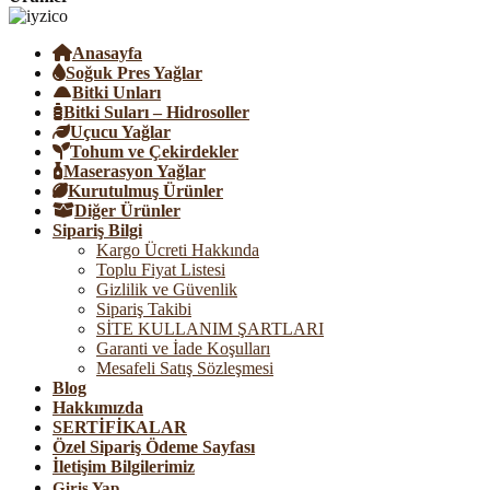
Anasayfa
Soğuk Pres Yağlar
Bitki Unları
Bitki Suları – Hidrosoller
Uçucu Yağlar
Tohum ve Çekirdekler
Maserasyon Yağlar
Kurutulmuş Ürünler
Diğer Ürünler
Sipariş Bilgi
Kargo Ücreti Hakkında
Toplu Fiyat Listesi
Gizlilik ve Güvenlik
Sipariş Takibi
SİTE KULLANIM ŞARTLARI
Garanti ve İade Koşulları
Mesafeli Satış Sözleşmesi
Blog
Hakkımızda
SERTİFİKALAR
Özel Sipariş Ödeme Sayfası
İletişim Bilgilerimiz
Giriş Yap