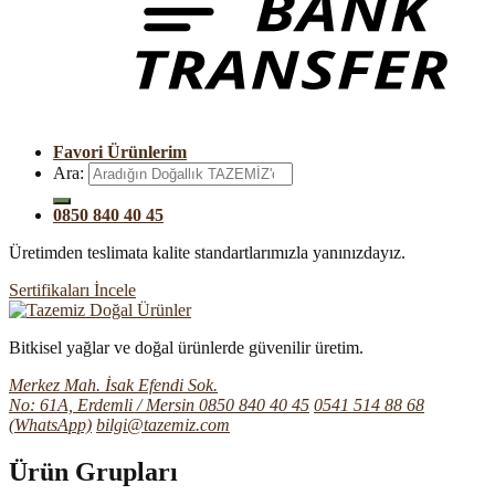
Favori Ürünlerim
Ara:
0850 840 40 45
Üretimden teslimata kalite standartlarımızla yanınızdayız.
Sertifikaları İncele
Bitkisel yağlar ve doğal ürünlerde güvenilir üretim.
Merkez Mah. İsak Efendi Sok.
No: 61A, Erdemli / Mersin
0850 840 40 45
0541 514 88 68
(WhatsApp)
bilgi@tazemiz.com
Ürün Grupları