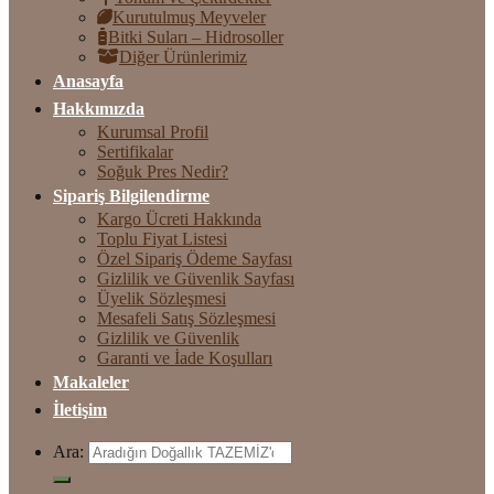
Kurutulmuş Meyveler
Bitki Suları – Hidrosoller
Diğer Ürünlerimiz
Anasayfa
Hakkımızda
Kurumsal Profil
Sertifikalar
Soğuk Pres Nedir?
Sipariş Bilgilendirme
Kargo Ücreti Hakkında
Toplu Fiyat Listesi
Özel Sipariş Ödeme Sayfası
Gizlilik ve Güvenlik Sayfası
Üyelik Sözleşmesi
Mesafeli Satış Sözleşmesi
Gizlilik ve Güvenlik
Garanti ve İade Koşulları
Makaleler
İletişim
Ara: