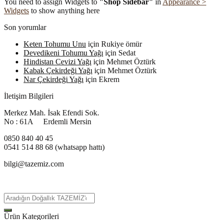
You need to assign Widgets to
"Shop Sidebar"
in
Appearance >
Widgets
to show anything here
Son yorumlar
Keten Tohumu Unu
için
Rukiye ömür
Devedikeni Tohumu Yağı
için
Sedat
Hindistan Cevizi Yağı
için
Mehmet Öztürk
Kabak Çekirdeği Yağı
için
Mehmet Öztürk
Nar Çekirdeği Yağı
için
Ekrem
İletişim Bilgileri
Merkez Mah. İsak Efendi Sok.
No : 61A Erdemli Mersin
0850 840 40 45
0541 514 88 68 (whatsapp hattı)
bilgi@tazemiz.com
Ürün Kategorileri