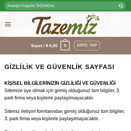
Skip
Ara:
to
content
GIRIŞ YAP
0
Sepet /
₺
0,00
GIZLILIK VE GÜVENLIK SAYFASI
KİŞİSEL BİLGİLERİNİZİN GİZLİLİĞİ VE GÜVENLİĞİ
Sitemize üye olmak için girmiş olduğunuz tüm bilgiler, 3.
parti firma veya kişilerle paylaşılmayacaktır.
Sitemiz iletişim formlarından girmiş olduğunuz tüm bilgiler,
3. parti firma veya kişilerle paylaşılmayacaktır.