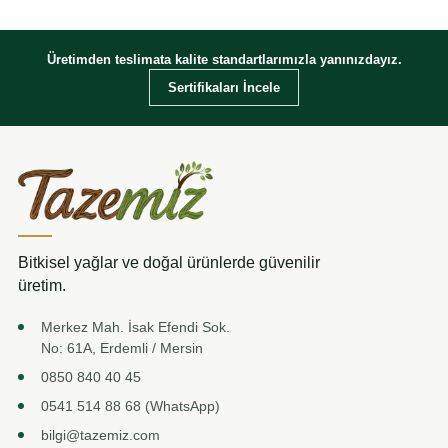
Üretimden teslimata kalite standartlarımızla yanınızdayız.
Sertifikaları İncele
Bitkisel yağlar ve doğal ürünlerde güvenilir
üretim.
Merkez Mah. İsak Efendi Sok.
No: 61A, Erdemli / Mersin
0850 840 40 45
0541 514 88 68 (WhatsApp)
bilgi@tazemiz.com