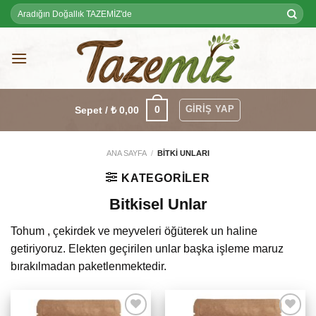
Skip
Ara:
to
content
GIRIŞ YAP
0
Sepet /
₺
0,00
ANA SAYFA
/
BITKI UNLARI
KATEGORILER
Bitkisel Unlar
Tohum , çekirdek ve meyveleri öğüterek un haline
getiriyoruz. Elekten geçirilen unlar başka işleme maruz
bırakılmadan paketlenmektedir.