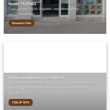
Neden TAZEMİZ
Tüm ürünler %100 Doğaldır, seyreltme işlemi
yapılmamaktadır.
Devamını Oku
Yurtdışı Gönderileri için Teklif Al
Yoğun talep üzerine yurtdışına ürün gönderimi yapmaya
başladık. Fiyat bilgisi için formu doldurmanız yeterli
olacaktır.
TEKLIF İSTE