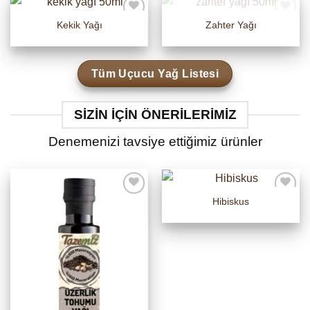
STOKTA YOK
Kekik Yağı
Zahter Yağı
Tüm Uçucu Yağ Listesi
SIZIN IÇIN ÖNERILERIMIZ
Denemenizi tavsiye ettiğimiz ürünler
Hibiskus