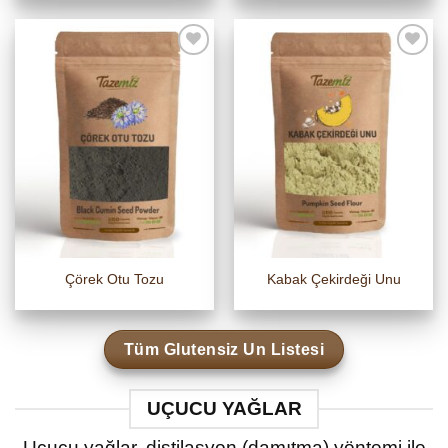
Çörek Otu Tozu
Kabak Çekirdeği Unu
Tüm Glutensiz Un Listesi
UÇUCU YAĞLAR
Uçucu yağlar, distilasyon (damıtma) yöntemi ile