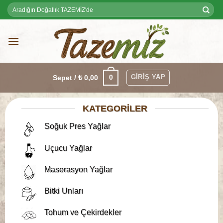
Skip
Ara:
to
content
GIRIŞ YAP
0
Sepet /
₺
0,00
KATEGORILER
Soğuk Pres Yağlar
Uçucu Yağlar
Maserasyon Yağlar
Bitki Unları
Tohum ve Çekirdekler