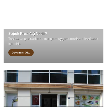
Soğuk Pres Yağ Nedir?
Tohum ve çekirdeklerin ısıl işlem uygulanmadan çıkarılması
işlemidir.
Devamını Oku