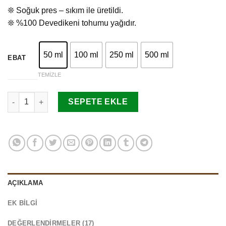
dayanarak
❊ Soğuk pres – sıkım ile üretildi.
5 üzerinden
4.94
puan
❊ %100 Devedikeni tohumu yağıdır.
aldı
50 ml
100 ml
250 ml
500 ml
EBAT
TEMIZLE
Devedikeni Tohumu Yağı adet
SEPETE EKLE
AÇIKLAMA
EK BILGI
DEĞERLENDIRMELER (17)