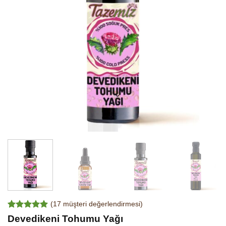
(
17
müşteri değerlendirmesi)
17
müşteri
Devedikeni Tohumu Yağı
puanına