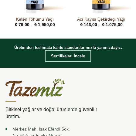
Keten Tohumu Yağı
Acı Kayısı Çekirdeği Yağı
Fiyat
Fiyat
₺
79,00
–
₺
1.950,00
₺
146,00
–
₺
1.075,00
aralığı:
aralığı:
₺ 79,00
₺ 146,
-
-
₺ 1.950,00
₺ 1.07
Üretimden teslimata kalite standartlarımızla yanınızdayız.
Sertifikaları İncele
Bitkisel yağlar ve doğal ürünlerde güvenilir
üretim.
Merkez Mah. İsak Efendi Sok.
No: 61A, Erdemli / Mersin