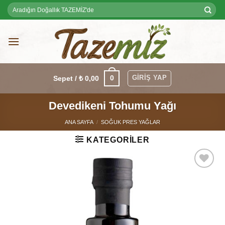
Skip
Ara:
to
content
GIRIŞ YAP
0
Sepet /
₺
0,00
Devedikeni Tohumu Yağı
ANA SAYFA
/
SOĞUK PRES YAĞLAR
KATEGORILER