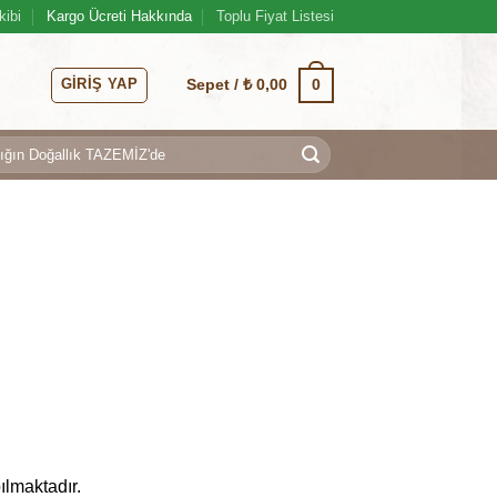
kibi
Kargo Ücreti Hakkında
Toplu Fiyat Listesi
GIRIŞ YAP
0
Sepet /
₺
0,00
ılmaktadır.