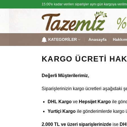
Skip
15:00'e kadar verilen siparişler aynı gün kargoya verilm
to
content
KATEGORİLER
Anasayfa
Hakkım
KARGO ÜCRETI HA
Değerli Müşterilerimiz,
Siparişlerinizin kargo ücretleri aşağıdaki 
DHL Kargo
ve
Hepsijet Kargo
ile gön
Yurtiçi Kargo
ile gönderimlerde kargo 
2.000 TL ve üzeri siparişlerinizde
ise
DH