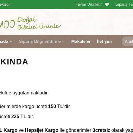
Favori Ürünlerim
Sipariş Ta
ektedir.
Ara:
ızda
Sipariş Bilgilendirme
Makaleler
İletişim
KKINDA
şekilde uygulanmaktadır:
derimlerde kargo ücreti
150 TL
’dir.
ücreti
225 TL
’dir.
L Kargo
ve
Hepsijet Kargo
ile gönderimler
ücretsiz
olarak yap