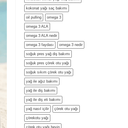
kokonat yağı saç bakımı
oil pulling
omega 3
omega 3 ALA
omega 3 ALA nedir
omega 3 faydası
omega 3 nedir
soğuk pres yağ diş bakımı
soğuk pres çörek otu yağı
soğuk sıkım çörek otu yağı
yağ ile ağız bakımı
yağ ile diş bakımı
yağ ile diş eti bakımı
yağ nasıl içilir
çörek otu yağı
çörekotu yağı
çörek otu yağı beyin