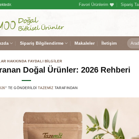
Favori Ürünlerim
Sipariş Ta
ektedir.
Ara:
ızda
Sipariş Bilgilendirme
Makaleler
İletişim
AR HAKKINDA FAYDALI BILGILER
anan Doğal Ürünler: 2026 Rehberi
026
’' TE GÖNDERILDI
TAZEMIZ
TARAFINDAN