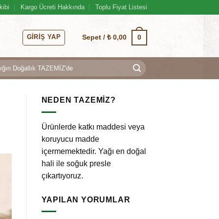
kibi
Kargo Ücreti Hakkında
Toplu Fiyat Listesi
GIRIŞ YAP
0
Sepet /
₺
0,00
NEDEN TAZEMİZ?
Ürünlerde katkı maddesi veya
koruyucu madde
içermemektedir. Yağı en doğal
hali ile soğuk presle
çıkartıyoruz.
YAPILAN YORUMLAR