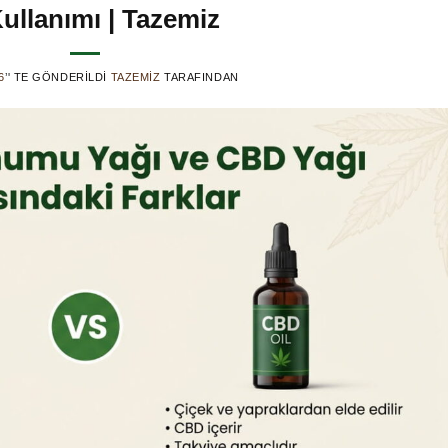
ullanımı | Tazemiz
6
’' TE GÖNDERILDI
TAZEMIZ
TARAFINDAN