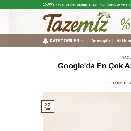
Skip
15:00'e kadar verilen siparişler aynı gün kargoya verilm
to
content
KATEGORİLER
Anasayfa
Hakkım
YAĞL
Google’da En Çok Ar
22 TEMMUZ 2
22
Tem