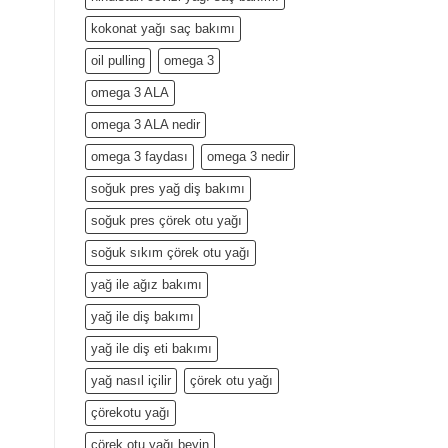
kokonat yağı saç bakımı
oil pulling
omega 3
omega 3 ALA
omega 3 ALA nedir
omega 3 faydası
omega 3 nedir
soğuk pres yağ diş bakımı
soğuk pres çörek otu yağı
soğuk sıkım çörek otu yağı
yağ ile ağız bakımı
yağ ile diş bakımı
yağ ile diş eti bakımı
yağ nasıl içilir
çörek otu yağı
çörekotu yağı
çörek otu yağı beyin