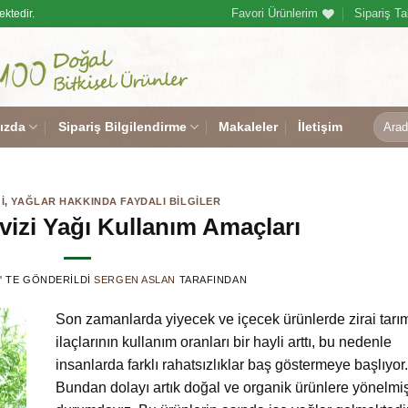
Favori Ürünlerim
Sipariş Ta
ektedir.
Ara:
ızda
Sipariş Bilgilendirme
Makaleler
İletişim
I
,
YAĞLAR HAKKINDA FAYDALI BILGILER
vizi Yağı Kullanım Amaçları
’' TE GÖNDERILDI
SERGEN ASLAN
TARAFINDAN
Son zamanlarda yiyecek ve içecek ürünlerde zirai tarı
ilaçlarının kullanım oranları bir hayli arttı, bu nedenle
insanlarda farklı rahatsızlıklar baş göstermeye başlıyor.
Bundan dolayı artık doğal ve organik ürünlere yönelmi