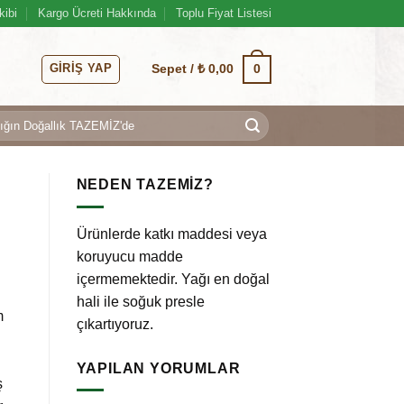
kibi
Kargo Ücreti Hakkında
Toplu Fiyat Listesi
GIRIŞ YAP
0
Sepet /
₺
0,00
NEDEN TAZEMİZ?
Ürünlerde katkı maddesi veya
koruyucu madde
içermemektedir. Yağı en doğal
hali ile soğuk presle
m
çıkartıyoruz.
YAPILAN YORUMLAR
ş