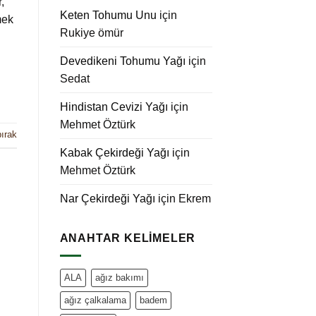
,
Keten Tohumu Unu
için
mek
Rukiye ömür
Devedikeni Tohumu Yağı
için
Sedat
Hindistan Cevizi Yağı
için
Mehmet Öztürk
ırak
Kabak Çekirdeği Yağı
için
Mehmet Öztürk
Nar Çekirdeği Yağı
için
Ekrem
ANAHTAR KELIMELER
ALA
ağız bakımı
ağız çalkalama
badem