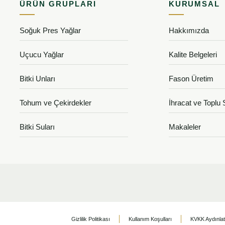
ÜRÜN GRUPLARI
KURUMSAL
Soğuk Pres Yağlar
Hakkımızda
Uçucu Yağlar
Kalite Belgeleri
Bitki Unları
Fason Üretim
Tohum ve Çekirdekler
İhracat ve Toplu 
Bitki Suları
Makaleler
Gizlilik Politikası
Kullanım Koşulları
KVKK Aydınla