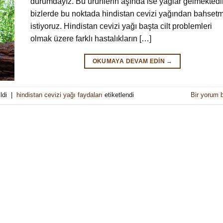
durumdayız. Bu ürünlerin aşında ise yağlar gelmektedir
bizlerde bu noktada hindistan cevizi yağından bahset
istiyoruz. Hindistan cevizi yağı başta cilt problemleri
olmak üzere farklı hastalıkların […]
OKUMAYA DEVAM EDIN
→
ldi
|
hindistan cevizi yağı faydaları
etiketlendi
Bir yorum b