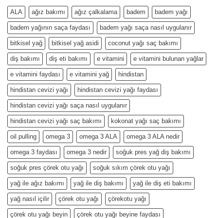
ALA
ağız bakımı
ağız çalkalama
badem
badem yağı
badem yağının saça faydası
badem yağı saça nasıl uygulanır
bitkisel yağ
bitkisel yağ asidi
coconut yağı saç bakımı
diş bakımı
diş eti bakımı
e vitamini
e vitamini bulunan yağlar
e vitamini faydası
e vitamini yağ
hindistan
hindistan cevizi yağı
hindistan cevizi yağı faydası
hindistan cevizi yağı saça nasıl uygulanır
hindistan cevizi yağı saç bakımı
kokonat yağı saç bakımı
oil pulling
omega 3
omega 3 ALA
omega 3 ALA nedir
omega 3 faydası
omega 3 nedir
soğuk pres yağ diş bakımı
soğuk pres çörek otu yağı
soğuk sıkım çörek otu yağı
yağ ile ağız bakımı
yağ ile diş bakımı
yağ ile diş eti bakımı
yağ nasıl içilir
çörek otu yağı
çörekotu yağı
çörek otu yağı beyin
çörek otu yağı beyine faydası