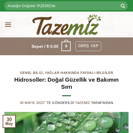
Skip
Ara:
to
content
GIRIŞ YAP
0
Sepet /
₺
0,00
GENEL BILGI
,
YAĞLAR HAKKINDA FAYDALI BILGILER
Hidrosoller: Doğal Güzellik ve Bakımın
Sırrı
30 MAYIS 2023
’' TE GÖNDERILDI
TAZEMIZ
TARAFINDAN
30
May