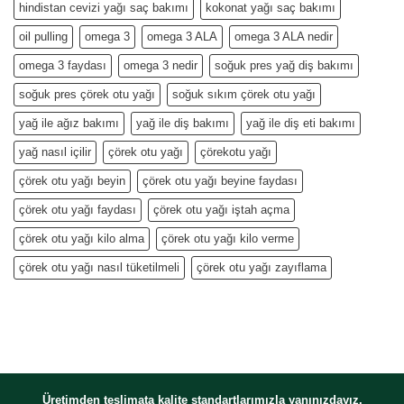
hindistan cevizi yağı saç bakımı
kokonat yağı saç bakımı
oil pulling
omega 3
omega 3 ALA
omega 3 ALA nedir
omega 3 faydası
omega 3 nedir
soğuk pres yağ diş bakımı
soğuk pres çörek otu yağı
soğuk sıkım çörek otu yağı
yağ ile ağız bakımı
yağ ile diş bakımı
yağ ile diş eti bakımı
yağ nasıl içilir
çörek otu yağı
çörekotu yağı
çörek otu yağı beyin
çörek otu yağı beyine faydası
çörek otu yağı faydası
çörek otu yağı iştah açma
çörek otu yağı kilo alma
çörek otu yağı kilo verme
çörek otu yağı nasıl tüketilmeli
çörek otu yağı zayıflama
Üretimden teslimata kalite standartlarımızla yanınızdayız.