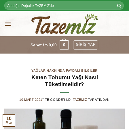
Skip
Ara:
to
content
GIRIŞ YAP
0
Sepet /
₺
0,00
YAĞLAR HAKKINDA FAYDALI BILGILER
Keten Tohumu Yağı Nasıl
Tüketilmelidir?
10 MART 2021
’' TE GÖNDERILDI
TAZEMIZ
TARAFINDAN
10
Mar