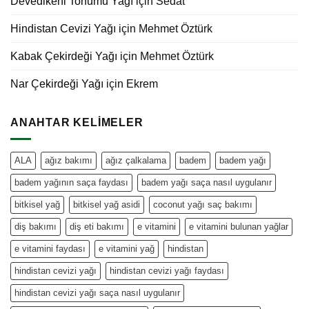
Devedikeni Tohumu Yağı
için
Sedat
Hindistan Cevizi Yağı
için
Mehmet Öztürk
Kabak Çekirdeği Yağı
için
Mehmet Öztürk
Nar Çekirdeği Yağı
için
Ekrem
ANAHTAR KELIMELER
ALA
ağız bakımı
ağız çalkalama
badem
badem yağı
badem yağının saça faydası
badem yağı saça nasıl uygulanır
bitkisel yağ
bitkisel yağ asidi
coconut yağı saç bakımı
diş bakımı
diş eti bakımı
e vitamini
e vitamini bulunan yağlar
e vitamini faydası
e vitamini yağ
hindistan
hindistan cevizi yağı
hindistan cevizi yağı faydası
hindistan cevizi yağı saça nasıl uygulanır