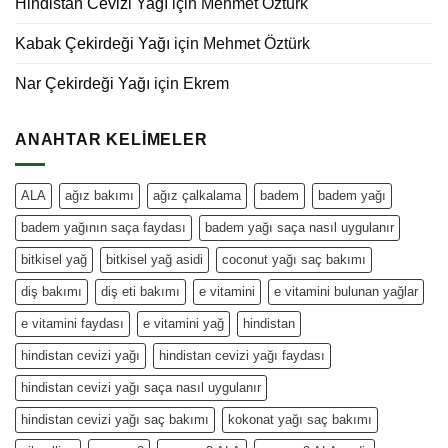
Hindistan Cevizi Yağı
için
Mehmet Öztürk
Kabak Çekirdeği Yağı
için
Mehmet Öztürk
Nar Çekirdeği Yağı
için
Ekrem
ANAHTAR KELIMELER
ALA
ağız bakımı
ağız çalkalama
badem
badem yağı
badem yağının saça faydası
badem yağı saça nasıl uygulanır
bitkisel yağ
bitkisel yağ asidi
coconut yağı saç bakımı
diş bakımı
diş eti bakımı
e vitamini
e vitamini bulunan yağlar
e vitamini faydası
e vitamini yağ
hindistan
hindistan cevizi yağı
hindistan cevizi yağı faydası
hindistan cevizi yağı saça nasıl uygulanır
hindistan cevizi yağı saç bakımı
kokonat yağı saç bakımı