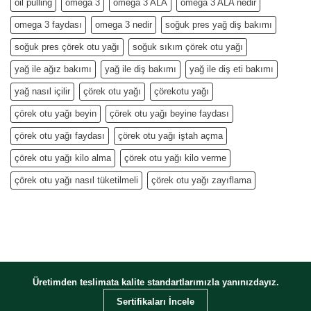
oil pulling
omega 3
omega 3 ALA
omega 3 ALA nedir
omega 3 faydası
omega 3 nedir
soğuk pres yağ diş bakımı
soğuk pres çörek otu yağı
soğuk sıkım çörek otu yağı
yağ ile ağız bakımı
yağ ile diş bakımı
yağ ile diş eti bakımı
yağ nasıl içilir
çörek otu yağı
çörekotu yağı
çörek otu yağı beyin
çörek otu yağı beyine faydası
çörek otu yağı faydası
çörek otu yağı iştah açma
çörek otu yağı kilo alma
çörek otu yağı kilo verme
çörek otu yağı nasıl tüketilmeli
çörek otu yağı zayıflama
Üretimden teslimata kalite standartlarımızla yanınızdayız.
Sertifikaları İncele