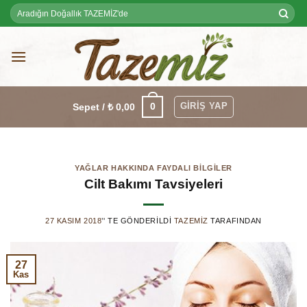
Skip
Ara:
to
content
GIRIŞ YAP
0
Sepet /
₺
0,00
YAĞLAR HAKKINDA FAYDALI BILGILER
Cilt Bakımı Tavsiyeleri
27 KASIM 2018
’' TE GÖNDERILDI
TAZEMIZ
TARAFINDAN
27
Kas