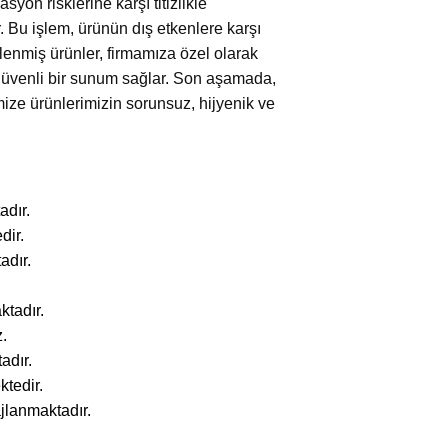
on risklerine karşı titizlikle
r. Bu işlem, ürünün dış etkenlere karşı
lenmiş ürünler, firmamıza özel olarak
e güvenli bir sunum sağlar. Son aşamada,
imize ürünlerimizin sorunsuz, hijyenik ve
adır.
dir.
adır.
ktadır.
.
adır.
ktedir.
jlanmaktadır.