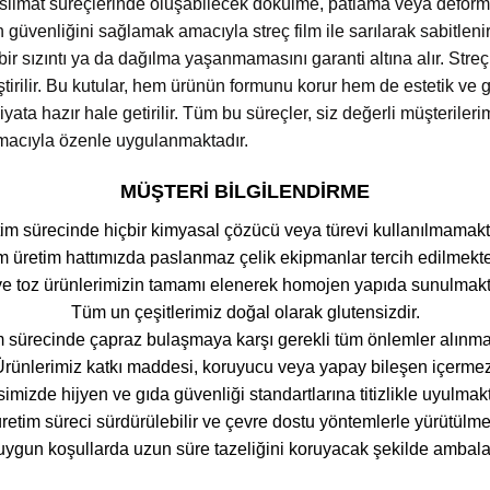
eslimat süreçlerinde oluşabilecek dökülme, patlama veya deformasy
 güvenliğini sağlamak amacıyla streç film ile sarılarak sabitleni
r sızıntı ya da dağılma yaşanmamasını garanti altına alır. Streç
eştirilir. Bu kutular, hem ürünün formunu korur hem de estetik v
iyata hazır hale getirilir. Tüm bu süreçler, siz değerli müşteriler
macıyla özenle uygulanmaktadır.
MÜŞTERİ BİLGİLENDİRME
im sürecinde hiçbir kimyasal çözücü veya türevi kullanılmamakt
 üretim hattımızda paslanmaz çelik ekipmanlar tercih edilmekte
e toz ürünlerimizin tamamı elenerek homojen yapıda sunulmakt
Tüm un çeşitlerimiz doğal olarak glutensizdir.
 sürecinde çapraz bulaşmaya karşı gerekli tüm önlemler alınma
Ürünlerimiz katkı maddesi, koruyucu veya yapay bileşen içermez
simizde hijyen ve gıda güvenliği standartlarına titizlikle uyulmakt
etim süreci sürdürülebilir ve çevre dostu yöntemlerle yürütülme
uygun koşullarda uzun süre tazeliğini koruyacak şekilde ambala