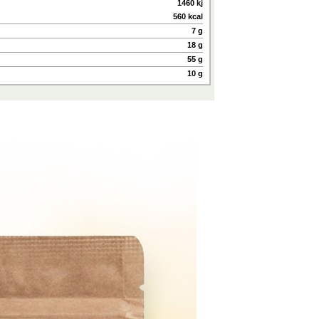
1460 kj
560 kcal
7 g
18 g
55 g
10 g