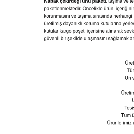
Kabak çekirdeği unu paketi
, taşıma ve t
paketlenmektedir. Öncelikle ürün, içeriğinin
korunmasını ve taşıma sırasında herhangi bi
üretilmiş dayanıklı koruma kutularına yerl
kutular kargo poşeti içerisine alınarak sevk
güvenli bir şekilde ulaşmasını sağlamak a
Üret
Tüm
Un v
Üretim
Tesi
Tüm ür
Ürünlerimiz 