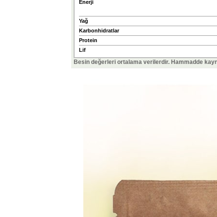
Enerji
Yağ
Karbonhidratlar
Protein
Lif
Besin değerleri ortalama verilerdir. Hammadde kaynak