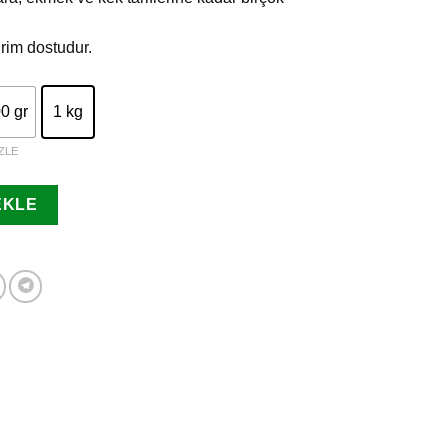
irim dostudur.
0 gr
1 kg
ZLE
EKLE