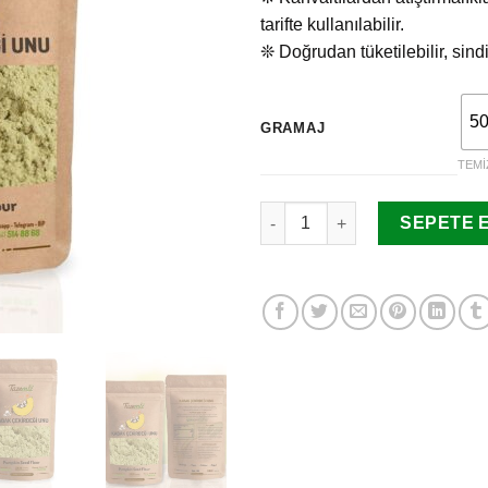
tarifte kullanılabilir.
❊ Doğrudan tüketilebilir, sind
50
GRAMAJ
TEMI
Kabak Çekirdeği Unu adet
SEPETE 