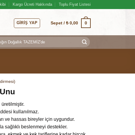
kibi
Kargo Ücreti Hakkında
Toplu Fiyat Listesi
GIRIŞ YAP
0
Sepet /
₺
0,00
dirmesi)
 Unu
retilmiştir.
ddesi kullanılmaz.
rı ve hassas bireyler için uygundur.
la sağlıklı beslenmeyi destekler.
ara, ekmek ve kek tariflerine kadar birçok