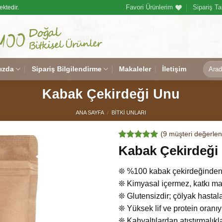
Favori Ürünlerim
Sipariş Ta
ektedir.
Ara:
ızda
Sipariş Bilgilendirme
Makaleler
İletişim
Kabak Çekirdeği Unu
ANA SAYFA
/
BITKI UNLARI
(
9
müşteri değerlen
9
müşteri
Kabak Çekirdeği
puanına
dayanarak
5 üzerinden
❊ %100 kabak çekirdeğinden ü
5.00
puan
❊ Kimyasal içermez, katkı ma
aldı
❊ Glutensizdir; çölyak hastala
❊ Yüksek lif ve protein oranıy
❊ Kahvaltılardan atıştırmalıkl