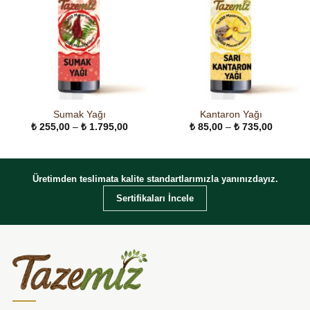
Sumak Yağı
Kantaron Yağı
Fiyat
Fiyat
₺
255,00
–
₺
1.795,00
₺
85,00
–
₺
735,00
aralığı:
aralığı:
₺ 255,00
₺ 85,00
-
-
₺ 1.795,00
₺ 735,0
Üretimden teslimata kalite standartlarımızla yanınızdayız.
Sertifikaları İncele