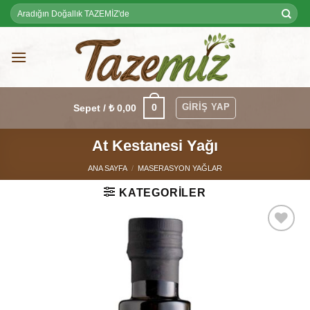
Skip
Ara:
to
content
GIRIŞ YAP
0
Sepet /
₺
0,00
At Kestanesi Yağı
ANA SAYFA
/
MASERASYON YAĞLAR
KATEGORILER