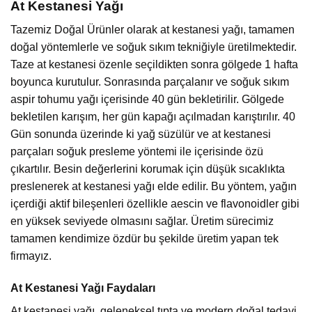
At Kestanesi Yağı
Tazemiz Doğal Ürünler olarak at kestanesi yağı, tamamen
doğal yöntemlerle ve soğuk sıkım tekniğiyle üretilmektedir.
Taze at kestanesi özenle seçildikten sonra gölgede 1 hafta
boyunca kurutulur. Sonrasında parçalanır ve soğuk sıkım
aspir tohumu yağı içerisinde 40 gün bekletirilir. Gölgede
bekletilen karışım, her gün kapağı açılmadan karıştırılır. 40
Gün sonunda üzerinde ki yağ süzülür ve at kestanesi
parçaları soğuk presleme yöntemi ile içerisinde özü
çıkartılır. Besin değerlerini korumak için düşük sıcaklıkta
preslenerek at kestanesi yağı elde edilir. Bu yöntem, yağın
içerdiği aktif bileşenleri özellikle aescin ve flavonoidler gibi
en yüksek seviyede olmasını sağlar. Üretim sürecimiz
tamamen kendimize özdür bu şekilde üretim yapan tek
firmayız.
At Kestanesi Yağı Faydaları
At kestanesi yağı, geleneksel tıpta ve modern doğal tedavi