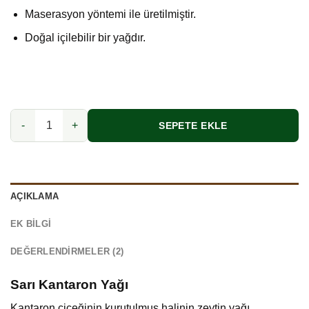
dayanarak
Maserasyon yöntemi ile üretilmiştir.
5 üzerinden
5.00
puan
Doğal içilebilir bir yağdır.
aldı
Kantaron Yağı adet
SEPETE EKLE
AÇIKLAMA
EK BILGI
DEĞERLENDIRMELER (2)
Sarı Kantaron Yağı
Kantaron çiçeğinin kurutulmuş halinin zeytin yağı