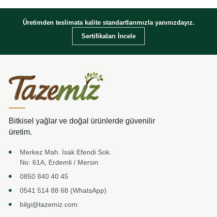
-
-
₺ 1.255,00
₺ 425,0
Üretimden teslimata kalite standartlarımızla yanınızdayız.
Sertifikaları İncele
Bitkisel yağlar ve doğal ürünlerde güvenilir
üretim.
Merkez Mah. İsak Efendi Sok.
No: 61A, Erdemli / Mersin
0850 840 40 45
0541 514 88 68 (WhatsApp)
bilgi@tazemiz.com