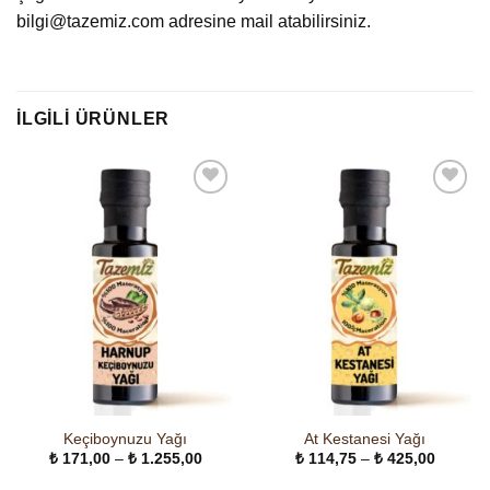
bilgi@tazemiz.com adresine mail atabilirsiniz.
İLGILI ÜRÜNLER
Keçiboynuzu Yağı
At Kestanesi Yağı
Fiyat
Fiyat
₺
171,00
–
₺
1.255,00
₺
114,75
–
₺
425,00
aralığı:
aralığı:
₺ 171,00
₺ 114,7