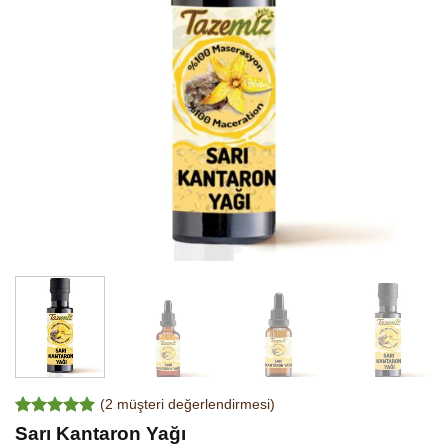
(
2
müşteri değerlendirmesi)
2
müşteri
Sarı Kantaron Yağı
puanına