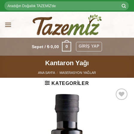
Skip
Ara:
to
content
GIRIŞ YAP
0
Sepet /
₺
0,00
Kantaron Yağı
ANA SAYFA
/
MASERASYON YAĞLAR
KATEGORILER