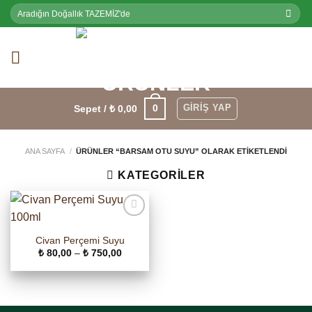
Skip
Ara:
to
content
GIRIŞ YAP
0
Sepet /
₺
0,00
ANA SAYFA
/
ÜRÜNLER “BARSAM OTU SUYU” OLARAK ETIKETLENDI
KATEGORILER
Civan Perçemi Suyu
Fiyat
₺
80,00
–
₺
750,00
aralığı:
₺ 80,00
-
₺ 750,00