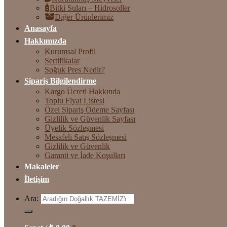
Bitki Suları – Hidrosoller
Diğer Ürünlerimiz
Anasayfa
Hakkımızda
Kurumsal Profil
Sertifikalar
Soğuk Pres Nedir?
Sipariş Bilgilendirme
Kargo Ücreti Hakkında
Toplu Fiyat Listesi
Özel Sipariş Ödeme Sayfası
Gizlilik ve Güvenlik Sayfası
Üyelik Sözleşmesi
Mesafeli Satış Sözleşmesi
Gizlilik ve Güvenlik
Garanti ve İade Koşulları
Makaleler
İletişim
Ara: