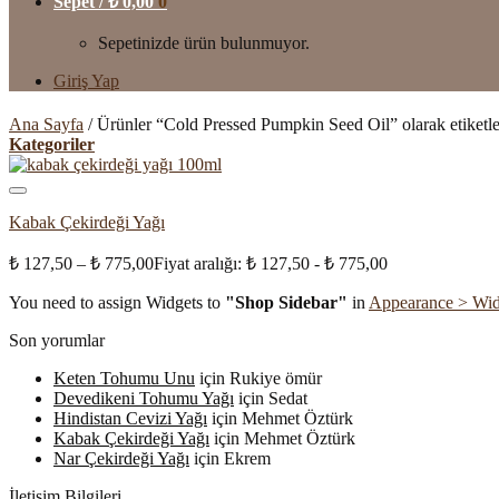
Sepet /
₺
0,00
0
Sepetinizde ürün bulunmuyor.
Giriş Yap
Ana Sayfa
/
Ürünler “Cold Pressed Pumpkin Seed Oil” olarak etiketl
Kategoriler
Kabak Çekirdeği Yağı
₺
127,50
–
₺
775,00
Fiyat aralığı: ₺ 127,50 - ₺ 775,00
You need to assign Widgets to
"Shop Sidebar"
in
Appearance > Wid
Son yorumlar
Keten Tohumu Unu
için
Rukiye ömür
Devedikeni Tohumu Yağı
için
Sedat
Hindistan Cevizi Yağı
için
Mehmet Öztürk
Kabak Çekirdeği Yağı
için
Mehmet Öztürk
Nar Çekirdeği Yağı
için
Ekrem
İletişim Bilgileri