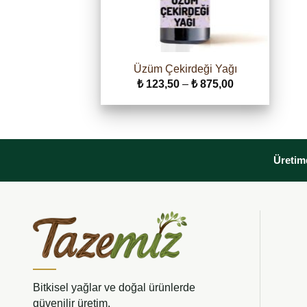
Üzüm Çekirdeği Yağı
Fiyat
₺
123,50
–
₺
875,00
aralığı:
₺ 123,50
-
₺ 875,00
Üretimd
Bitkisel yağlar ve doğal ürünlerde
güvenilir üretim.