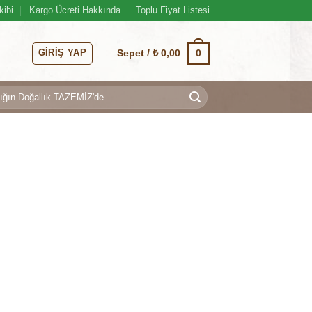
kibi
Kargo Ücreti Hakkında
Toplu Fiyat Listesi
GIRIŞ YAP
0
Sepet /
₺
0,00