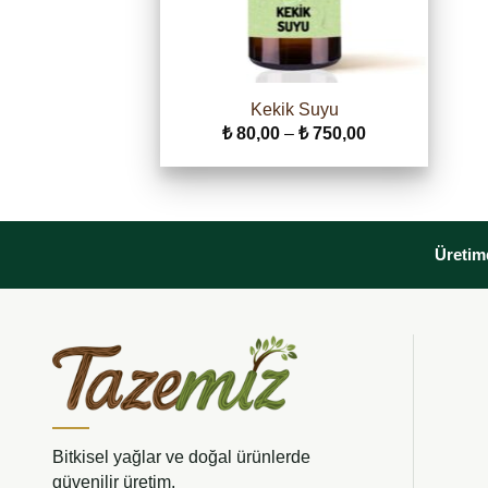
Kekik Suyu
Fiyat
₺
80,00
–
₺
750,00
aralığı:
₺ 80,00
-
₺ 750,00
Üretimd
Bitkisel yağlar ve doğal ürünlerde
güvenilir üretim.