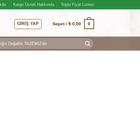
kibi
Kargo Ücreti Hakkında
Toplu Fiyat Listesi
GIRIŞ YAP
0
Sepet /
₺
0,00