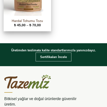
Hardal Tohumu Tozu
Fiyat
₺
45,00
–
₺
70,00
aralığı:
₺ 45,00
-
₺ 70,00
Üretimden teslimata kalite standartlarımızla yanınızdayız.
Sertifikaları İncele
Bitkisel yağlar ve doğal ürünlerde güvenilir
üretim.