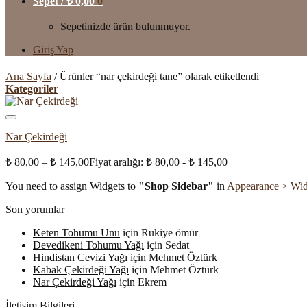
Sepet /
₺
0,00
0
Sepetinizde ürün bulunmuyor.
Giriş Yap
Ana Sayfa
/
Ürünler “nar çekirdeği tane” olarak etiketlendi
Kategoriler
Nar Çekirdeği
₺
80,00
–
₺
145,00
Fiyat aralığı: ₺ 80,00 - ₺ 145,00
You need to assign Widgets to
"Shop Sidebar"
in
Appearance > Wid
Son yorumlar
Keten Tohumu Unu
için
Rukiye ömür
Devedikeni Tohumu Yağı
için
Sedat
Hindistan Cevizi Yağı
için
Mehmet Öztürk
Kabak Çekirdeği Yağı
için
Mehmet Öztürk
Nar Çekirdeği Yağı
için
Ekrem
İletişim Bilgileri