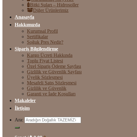
Bitki Suları – Hidrosoller
Diğer Ürünlerimiz
Anasayfa
Hakkımızda
Kurumsal Profil
Sertifikalar
Soğuk Pres Nedir?
Sipariş Bilgilendirme
Kargo Ücreti Hakkında
Toplu Fiyat Listesi
Özel Sipariş Ödeme Sayfası
Gizlilik ve Güvenlik Sayfası
Üyelik Sözleşmesi
Mesafeli Satış Sözleşmesi
Gizlilik ve Güvenlik
Garanti ve İade Koşulları
Makaleler
İletişim
Ara: