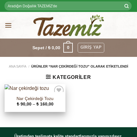
Skip
Ara:
to
content
GIRIŞ YAP
0
Sepet /
₺
0,00
ANA SAYFA
/
ÜRÜNLER “NAR ÇEKIRDEĞI TOZU” OLARAK ETIKETLENDI
KATEGORILER
Nar Çekirdeği Tozu
Fiyat
₺
90,00
–
₺
160,00
aralığı:
₺ 90,00
-
₺ 160,00
Üretimden teslimata kalite standartlarımızla yanınızdayız.