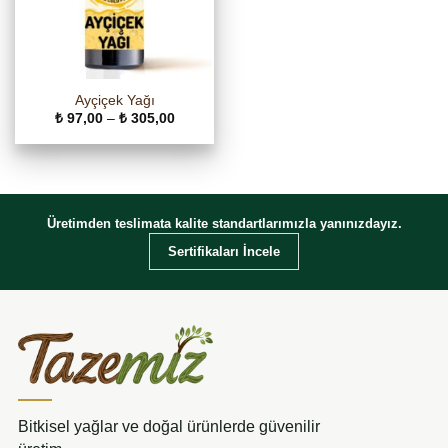
Ayçiçek Yağı
Fiyat
₺
97,00
–
₺
305,00
aralığı:
₺ 97,00
-
₺ 305,00
Üretimden teslimata kalite standartlarımızla yanınızdayız.
Sertifikaları İncele
Bitkisel yağlar ve doğal ürünlerde güvenilir