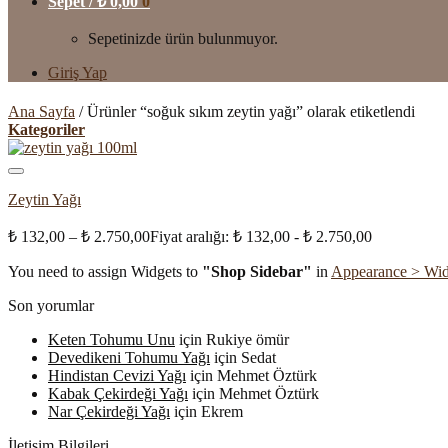
Sepet /
₺
0,00
0
Sepetinizde ürün bulunmuyor.
Giriş Yap
Ana Sayfa
/
Ürünler “soğuk sıkım zeytin yağı” olarak etiketlendi
Kategoriler
Zeytin Yağı
₺
132,00
–
₺
2.750,00
Fiyat aralığı: ₺ 132,00 - ₺ 2.750,00
You need to assign Widgets to
"Shop Sidebar"
in
Appearance > Wid
Son yorumlar
Keten Tohumu Unu
için
Rukiye ömür
Devedikeni Tohumu Yağı
için
Sedat
Hindistan Cevizi Yağı
için
Mehmet Öztürk
Kabak Çekirdeği Yağı
için
Mehmet Öztürk
Nar Çekirdeği Yağı
için
Ekrem
İletişim Bilgileri