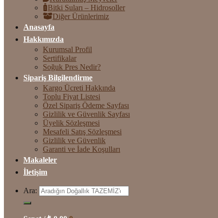
Bitki Suları – Hidrosoller
Diğer Ürünlerimiz
Anasayfa
Hakkımızda
Kurumsal Profil
Sertifikalar
Soğuk Pres Nedir?
Sipariş Bilgilendirme
Kargo Ücreti Hakkında
Toplu Fiyat Listesi
Özel Sipariş Ödeme Sayfası
Gizlilik ve Güvenlik Sayfası
Üyelik Sözleşmesi
Mesafeli Satış Sözleşmesi
Gizlilik ve Güvenlik
Garanti ve İade Koşulları
Makaleler
İletişim
Ara: