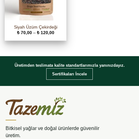
Siyah Üzüm Çekirdeği
Fiyat
₺
70,00
–
₺
120,00
aralığı:
₺ 70,00
-
₺ 120,00
Üretimden teslimata kalite standartlarımızla yanınızdayız.
Sertifikaları İncele
Bitkisel yağlar ve doğal ürünlerde güvenilir
üretim.