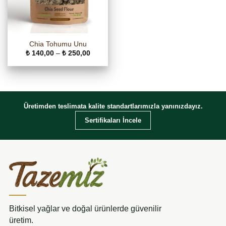
Chia Tohumu Unu
Fiyat
₺
140,00
–
₺
250,00
aralığı:
₺ 140,00
-
₺ 250,00
Üretimden teslimata kalite standartlarımızla yanınızdayız.
Sertifikaları İncele
Bitkisel yağlar ve doğal ürünlerde güvenilir
üretim.