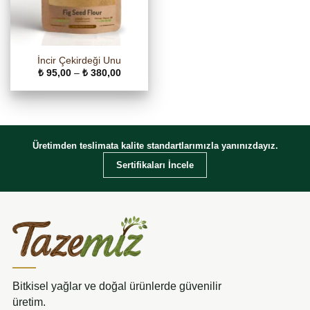
İncir Çekirdeği Unu
Fiyat
₺
95,00
–
₺
380,00
aralığı:
₺ 95,00
-
₺ 380,00
Üretimden teslimata kalite standartlarımızla yanınızdayız.
Sertifikaları İncele
Bitkisel yağlar ve doğal ürünlerde güvenilir
üretim.