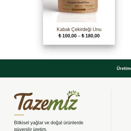
Kabak Çekirdeği Unu
Fiyat
₺
100,00
–
₺
180,00
aralığı:
₺ 100,00
-
₺ 180,00
Üretimd
Bitkisel yağlar ve doğal ürünlerde
güvenilir üretim.