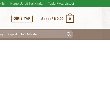
kibi
Kargo Ücreti Hakkında
Toplu Fiyat Listesi
GIRIŞ YAP
0
Sepet /
₺
0,00