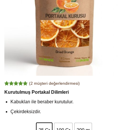
(
2
müşteri değerlendirmesi)
2
müşteri
Kurutulmuş Portakal Dilimleri
puanına
dayanarak
Kabukları ile beraber kurutulur.
5 üzerinden
5.00
puan
Çekirdeksizdir.
aldı