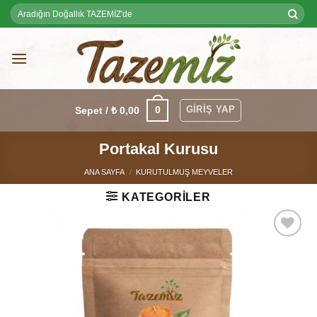
Skip
Ara:
to
content
GIRIŞ YAP
0
Sepet /
₺
0,00
Portakal Kurusu
ANA SAYFA
/
KURUTULMUŞ MEYVELER
KATEGORILER