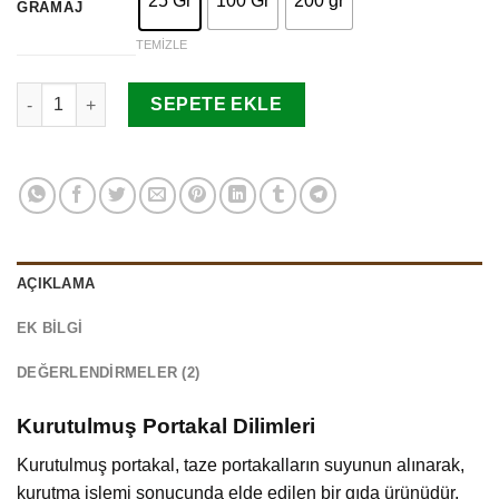
25 Gr
100 Gr
200 gr
GRAMAJ
TEMIZLE
Portakal Kurusu adet
SEPETE EKLE
AÇIKLAMA
EK BILGI
DEĞERLENDIRMELER (2)
Kurutulmuş Portakal Dilimleri
Kurutulmuş portakal, taze portakalların suyunun alınarak,
kurutma işlemi sonucunda elde edilen bir gıda ürünüdür.