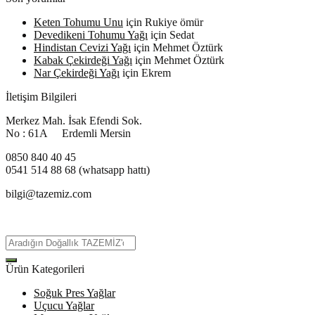
Keten Tohumu Unu
için
Rukiye ömür
Devedikeni Tohumu Yağı
için
Sedat
Hindistan Cevizi Yağı
için
Mehmet Öztürk
Kabak Çekirdeği Yağı
için
Mehmet Öztürk
Nar Çekirdeği Yağı
için
Ekrem
İletişim Bilgileri
Merkez Mah. İsak Efendi Sok.
No : 61A Erdemli Mersin
0850 840 40 45
0541 514 88 68 (whatsapp hattı)
bilgi@tazemiz.com
Ürün Kategorileri
Soğuk Pres Yağlar
Uçucu Yağlar