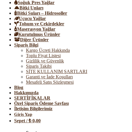
Soğuk Pres Yağlar
Bitki Unları
Bitki Suları – Hidrosoller
Uçucu Yağlar
Tohum ve Çekirdekler
Maserasyon Yağlar
Kurutulmuş Ürünler
Diğer Ürünler
Sipariş Bilgi
Kargo Ücreti Hakkında
Toplu Fiyat Listesi
Gizlilik ve Güvenlik
Sipariş Takibi
SİTE KULLANIM ŞARTLARI
Garanti ve İade Koşulları
Mesafeli Satış Sözleşmesi
Blog
Hakkımızda
SERTİFİKALAR
Özel Sipariş Ödeme Sayfası
İletişim Bilgilerimiz
Giriş Yap
Sepet /
₺
0,00