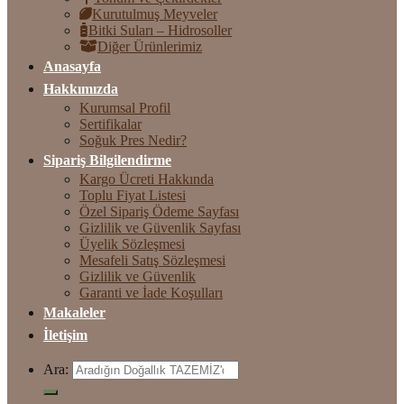
Kurutulmuş Meyveler
Bitki Suları – Hidrosoller
Diğer Ürünlerimiz
Anasayfa
Hakkımızda
Kurumsal Profil
Sertifikalar
Soğuk Pres Nedir?
Sipariş Bilgilendirme
Kargo Ücreti Hakkında
Toplu Fiyat Listesi
Özel Sipariş Ödeme Sayfası
Gizlilik ve Güvenlik Sayfası
Üyelik Sözleşmesi
Mesafeli Satış Sözleşmesi
Gizlilik ve Güvenlik
Garanti ve İade Koşulları
Makaleler
İletişim
Ara: