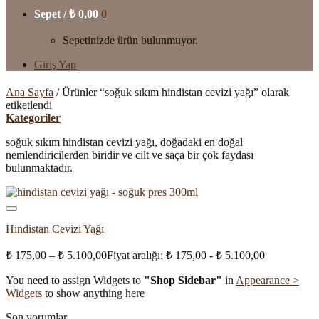
Sepet /
₺
0,00
0
Sepetinizde ürün bulunmuyor.
Giriş Yap
Ana Sayfa
/
Ürünler “soğuk sıkım hindistan cevizi yağı” olarak
etiketlendi
Kategoriler
soğuk sıkım hindistan cevizi yağı, doğadaki en doğal
nemlendiricilerden biridir ve cilt ve saça bir çok faydası
bulunmaktadır.
Hindistan Cevizi Yağı
₺
175,00
–
₺
5.100,00
Fiyat aralığı: ₺ 175,00 - ₺ 5.100,00
You need to assign Widgets to
"Shop Sidebar"
in
Appearance >
Widgets
to show anything here
Son yorumlar