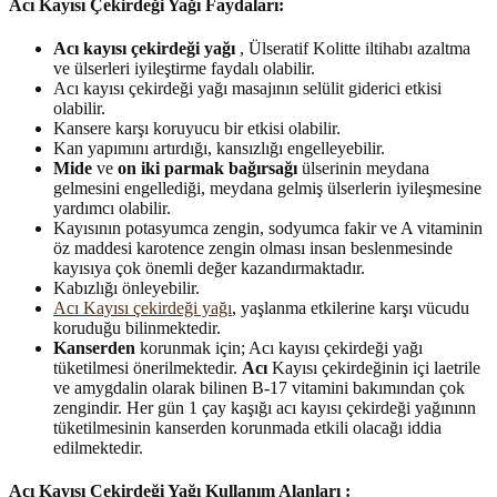
Acı Kayısı Çekirdeği Yağı Faydaları:
Acı kayısı çekirdeği yağı
, Ülseratif Kolitte iltihabı azaltma
ve ülserleri iyileştirme faydalı olabilir.
Acı kayısı çekirdeği yağı masajının selülit giderici etkisi
olabilir.
Kansere karşı koruyucu bir etkisi olabilir.
Kan yapımını artırdığı, kansızlığı engelleyebilir.
Mide
ve
on iki parmak bağırsağı
ülserinin meydana
gelmesini engellediği, meydana gelmiş ülserlerin iyileşmesine
yardımcı olabilir.
Kayısının potasyumca zengin, sodyumca fakir ve A vitaminin
öz maddesi karotence zengin olması insan beslenmesinde
kayısıya çok önemli değer kazandırmaktadır.
Kabızlığı önleyebilir.
Acı Kayısı çekirdeği yağı
, yaşlanma etkilerine karşı vücudu
koruduğu bilinmektedir.
Kanserden
korunmak için; Acı kayısı çekirdeği yağı
tüketilmesi önerilmektedir.
Acı
Kayısı çekirdeğinin içi laetrile
ve amygdalin olarak bilinen B-17 vitamini bakımından çok
zengindir. Her gün 1 çay kaşığı acı kayısı çekirdeği yağınınn
tüketilmesinin kanserden korunmada etkili olacağı iddia
edilmektedir.
Acı Kayısı Çekirdeği Yağı Kullanım Alanları :