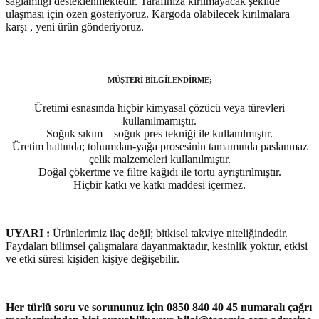
sağlamlığı desteklenmektedir. Tarafınıza kırılmayacak şekilde
ulaşması için özen gösteriyoruz. Kargoda olabilecek kırılmalara
karşı , yeni ürün gönderiyoruz.
MÜŞTERİ BİLGİLENDİRME;
Üretimi esnasında hiçbir kimyasal çözücü veya türevleri
kullanılmamıştır.
Soğuk sıkım – soğuk pres tekniği ile kullanılmıştır.
Üretim hattında; tohumdan-yağa prosesinin tamamında paslanmaz
çelik malzemeleri kullanılmıştır.
Doğal çökertme ve filtre kağıdı ile tortu ayrıştırılmıştır.
Hiçbir katkı ve katkı maddesi içermez.
UYARI :
Ürünlerimiz ilaç değil; bitkisel takviye niteliğindedir.
Faydaları bilimsel çalışmalara dayanmaktadır, kesinlik yoktur, etkisi
ve etki süresi kişiden kişiye değişebilir.
Her türlü soru ve sorununuz için 0850 840 40 45 numaralı çağrı