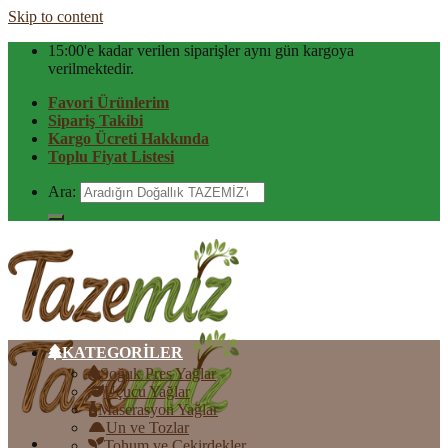
Skip to content
15:00'e kadar verilen siparişler aynı gün kargoya
verilmektedir.
Favori Ürünlerim
Sipariş Takibi
Kargo Ücreti Hakkında
Toplu Fiyat Listesi
Ara:
KATEGORİLER
Soğuk Pres Yağlar
Uçucu Yağlar
Maserasyon Yağlar
Un ve Tozlar
Tohum ve Çekirdekler