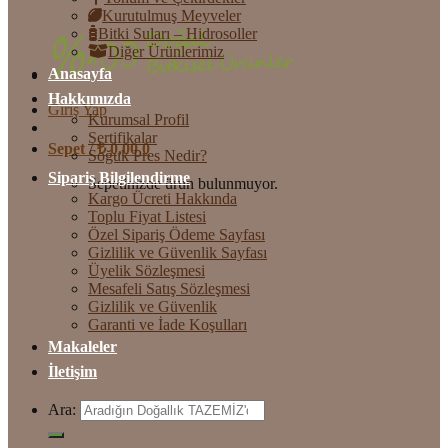
Kurutulmuş Meyveler
Bitki Suları – Hidrosoller
Diğer Ürünlerimiz
Anasayfa
Hakkımızda
Giriş Yap
Kurumsal Profil
Sertifikalar
Sepet /
₺
0,00
0
Soğuk Pres Nedir?
Sipariş Bilgilendirme
Sepetinizde ürün bulunmuyor.
Kargo Ücreti Hakkında
Toplu Fiyat Listesi
Özel Sipariş Ödeme Sayfası
Gizlilik ve Güvenlik Sayfası
Üyelik Sözleşmesi
Mesafeli Satış Sözleşmesi
Gizlilik ve Güvenlik
Garanti ve İade Koşulları
Makaleler
İletişim
Ara: