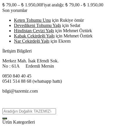
₺
79,00
–
₺
1.950,00
Fiyat aralığı: ₺ 79,00 - ₺ 1.950,00
Son yorumlar
Keten Tohumu Unu
için
Rukiye ömür
Devedikeni Tohumu Yağı
için
Sedat
Hindistan Cevizi Yağı
için
Mehmet Öztürk
Kabak Çekirdeği Yağı
için
Mehmet Öztürk
Nar Çekirdeği Yağı
için
Ekrem
İletişim Bilgileri
Merkez Mah. İsak Efendi Sok.
No : 61A Erdemli Mersin
0850 840 40 45
0541 514 88 68 (whatsapp hattı)
bilgi@tazemiz.com
Ürün Kategorileri