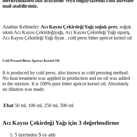
merkezimizden bizi arayabilir veya bilgi@tazemiz.com adresine
mail atabilirsiniz.
Anahtar Kelimeler:
Acı Kayısı Çekirdeği Yağı soğuk pres
, soğuk
sıkım Acı Kayısı Çekirdeğiyağı, Acı Kayısı Çekirdeği Yağı sipariş,
Acı Kayısı Çekirdeği Yağı fiyatı , cold press bitter apricot kernel oil
Cold Pressed Bitter Apricot Kernel Oil
It is produced by cold press, also known as cold pressing method.
No heat treatment was applied in production and no oil was added
to the mixture. It is 100% pure bitter apricot kernel oil. Absolutely
no dilution was made.
Ebat
50 ml, 100 ml, 250 ml, 500 ml
Acı Kayısı Çekirdeği Yağı
için 3 değerlendirme
5 üzerinden
5
oy aldı