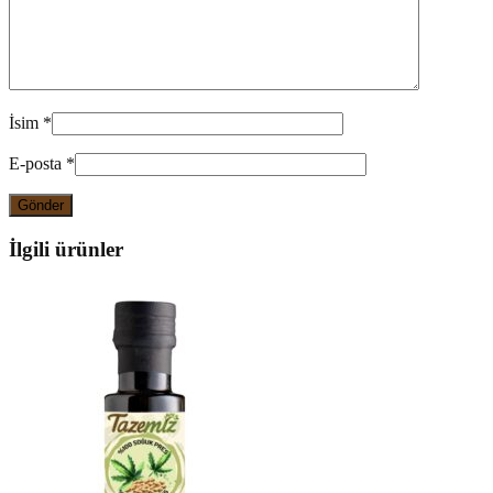
İsim
*
E-posta
*
İlgili ürünler