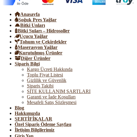
Anasayfa
Soğuk Pres Yağlar
Bitki Unları
Bitki Suları – Hidrosoller
Uçucu Yağlar
Tohum ve Çekirdekler
Maserasyon Yağlar
Kurutulmuş Ürünler
Diğer Ürünler
Sipariş Bilgi
Kargo Ücreti Hakkında
Toplu Fiyat Listesi
Gizlilik ve Güvenlik
Sipariş Takibi
SİTE KULLANIM ŞARTLARI
Garanti ve İade Koşulları
Mesafeli Satış Sözleşmesi
Blog
Hakkımızda
SERTİFİKALAR
Özel Sipariş Ödeme Sayfası
İletişim Bilgilerimiz
Giriş Yap