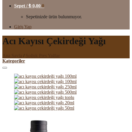
Sepet /
₺
0,00
0
Sepetinizde ürün bulunmuyor.
Giriş Yap
Acı Kayısı Çekirdeği Yağı
Ana Sayfa
/
Soğuk Pres Yağlar
Kategoriler