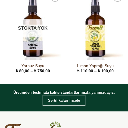
STOKTA YOK
Yarpuz Suyu
Limon Yaprağı Suyu
Fiyat
Fiyat
₺
80,00
–
₺
750,00
₺
110,00
–
₺
190,00
aralığı:
aralığı:
₺ 80,00
₺ 110,0
-
-
₺ 750,00
₺ 190,0
Üretimden teslimata kalite standartlarımızla yanınızdayız.
Sertifikaları İncele