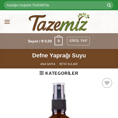
Skip
Ara:
to
content
GIRIŞ YAP
0
Sepet /
₺
0,00
Defne Yaprağı Suyu
ANA SAYFA
/
BITKI SULARI
KATEGORILER