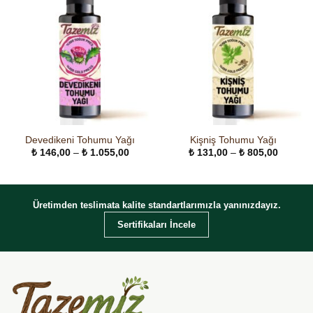
Devedikeni Tohumu Yağı
Kişniş Tohumu Yağı
Fiyat
Fiyat
₺
146,00
–
₺
1.055,00
₺
131,00
–
₺
805,00
aralığı:
aralığı:
₺ 146,00
₺ 131,0
-
-
₺ 1.055,00
₺ 805,0
Üretimden teslimata kalite standartlarımızla yanınızdayız.
Sertifikaları İncele