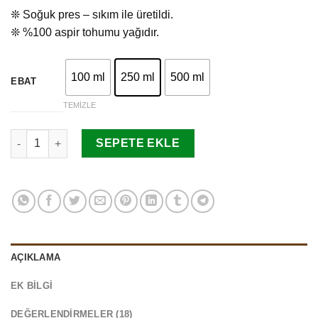
dayanarak
❊ Soğuk pres – sıkım ile üretildi.
5 üzerinden
5.00
puan
❊ %100 aspir tohumu yağıdır.
aldı
100 ml
250 ml
500 ml
EBAT
TEMIZLE
Aspir Tohumu Yağı adet
SEPETE EKLE
AÇIKLAMA
EK BILGI
DEĞERLENDIRMELER (18)