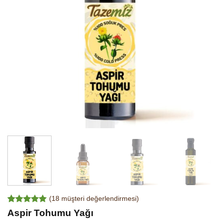
(
18
müşteri değerlendirmesi)
18
müşteri
Aspir Tohumu Yağı
puanına