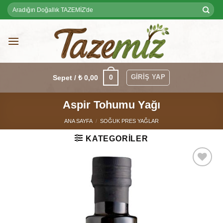
Skip
Ara:
to
content
GIRIŞ YAP
0
Sepet /
₺
0,00
Aspir Tohumu Yağı
ANA SAYFA
/
SOĞUK PRES YAĞLAR
KATEGORILER