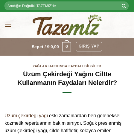
Skip
Ara:
to
content
GIRIŞ YAP
0
Sepet /
₺
0,00
YAĞLAR HAKKINDA FAYDALI BILGILER
Üzüm Çekirdeği Yağını Ciltte
Kullanmanın Faydaları Nelerdir?
Üzüm çekirdeği yağı
eski zamanlardan beri geleneksel
kozmetik repertuarının bakım sırrıydı. Soğuk preslenmiş
üzüm çekirdeği yağı, cilde hafifletir, kolayca emilen