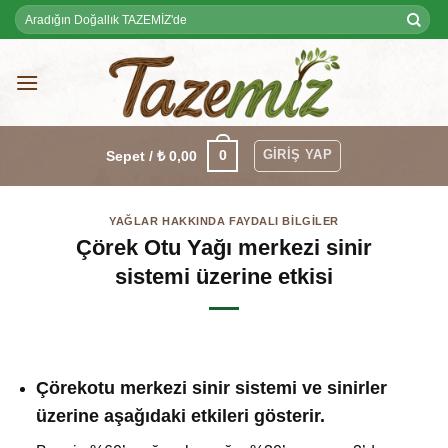
Skip
Ara:
to
content
GIRIŞ YAP
0
Sepet /
₺
0,00
YAĞLAR HAKKINDA FAYDALI BILGILER
Çörek Otu Yağı merkezi sinir
sistemi üzerine etkisi
Çörekotu merkezi sinir sistemi ve sinirler
üzerine aşağıdaki etkileri gösterir.