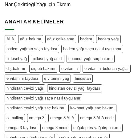
Nar Çekirdeği Yağı
için
Ekrem
ANAHTAR KELIMELER
ALA
ağız bakımı
ağız çalkalama
badem
badem yağı
badem yağının saça faydası
badem yağı saça nasıl uygulanır
bitkisel yağ
bitkisel yağ asidi
coconut yağı saç bakımı
diş bakımı
diş eti bakımı
e vitamini
e vitamini bulunan yağlar
e vitamini faydası
e vitamini yağ
hindistan
hindistan cevizi yağı
hindistan cevizi yağı faydası
hindistan cevizi yağı saça nasıl uygulanır
hindistan cevizi yağı saç bakımı
kokonat yağı saç bakımı
oil pulling
omega 3
omega 3 ALA
omega 3 ALA nedir
omega 3 faydası
omega 3 nedir
soğuk pres yağ diş bakımı
soğuk pres çörek otu yağı
soğuk sıkım çörek otu yağı