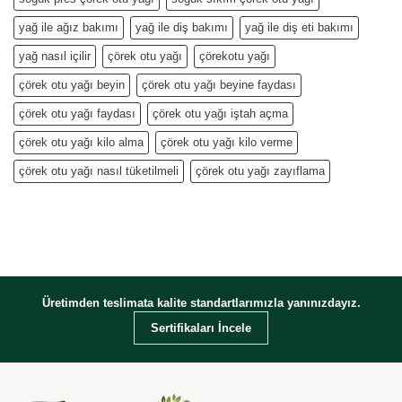
yağ ile ağız bakımı
yağ ile diş bakımı
yağ ile diş eti bakımı
yağ nasıl içilir
çörek otu yağı
çörekotu yağı
çörek otu yağı beyin
çörek otu yağı beyine faydası
çörek otu yağı faydası
çörek otu yağı iştah açma
çörek otu yağı kilo alma
çörek otu yağı kilo verme
çörek otu yağı nasıl tüketilmeli
çörek otu yağı zayıflama
Üretimden teslimata kalite standartlarımızla yanınızdayız.
Sertifikaları İncele