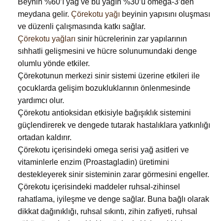
Beynin %60’ı yağ ve bu yağın %30’u omega-3’den
meydana gelir.
Çörekotu yağı
beyinin yapısını oluşması
ve düzenli çalışmasında katkı sağlar.
Çörekotu yağları
sinir hücrelerinin zar yapılarının
sıhhatli gelişmesini ve hücre solunumundaki denge
olumlu yönde etkiler.
Çörekotunun merkezi sinir sistemi üzerine etkileri ile
çocuklarda gelişim bozukluklarının önlenmesinde
yardımcı olur.
Çörekotu antioksidan etkisiyle bağışıklık sistemini
güçlendirerek ve dengede tutarak hastalıklara yatkınlığı
ortadan kaldırır.
Çörekotu içerisindeki omega serisi yağ asitleri ve
vitaminlerle enzim (Proastagladin) üretimini
destekleyerek sinir sisteminin zarar görmesini engeller.
Çörekotu içerisindeki maddeler ruhsal-zihinsel
rahatlama, iyileşme ve denge sağlar. Buna bağlı olarak
dikkat dağınıklığı, ruhsal sıkıntı, zihin zafiyeti, ruhsal