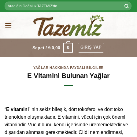
Skip
Ara:
to
content
GIRIŞ YAP
0
Sepet /
₺
0,00
YAĞLAR HAKKINDA FAYDALI BILGILER
E Vitamini Bulunan Yağlar
“
E vitamini
” nin sekiz bileşik, dört tokoferol ve dört toko
trienolden oluşmaktadır. E vitamini, vücut için çok önemli
vitamindir. Vücut bunu kendi içerisinde ürememektedir ve
dışarıdan alınması gerekmektedir. Cildi nemlendirmesi,