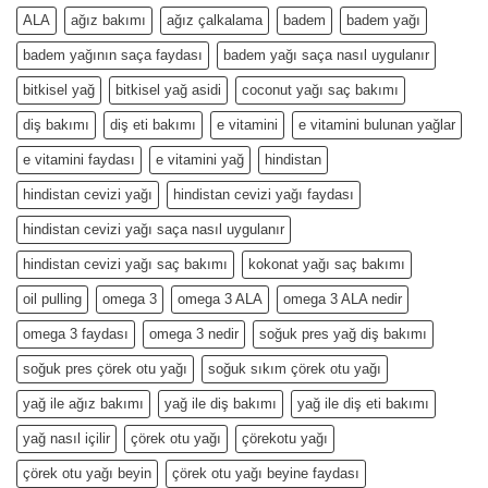
ALA
ağız bakımı
ağız çalkalama
badem
badem yağı
badem yağının saça faydası
badem yağı saça nasıl uygulanır
bitkisel yağ
bitkisel yağ asidi
coconut yağı saç bakımı
diş bakımı
diş eti bakımı
e vitamini
e vitamini bulunan yağlar
e vitamini faydası
e vitamini yağ
hindistan
hindistan cevizi yağı
hindistan cevizi yağı faydası
hindistan cevizi yağı saça nasıl uygulanır
hindistan cevizi yağı saç bakımı
kokonat yağı saç bakımı
oil pulling
omega 3
omega 3 ALA
omega 3 ALA nedir
omega 3 faydası
omega 3 nedir
soğuk pres yağ diş bakımı
soğuk pres çörek otu yağı
soğuk sıkım çörek otu yağı
yağ ile ağız bakımı
yağ ile diş bakımı
yağ ile diş eti bakımı
yağ nasıl içilir
çörek otu yağı
çörekotu yağı
çörek otu yağı beyin
çörek otu yağı beyine faydası