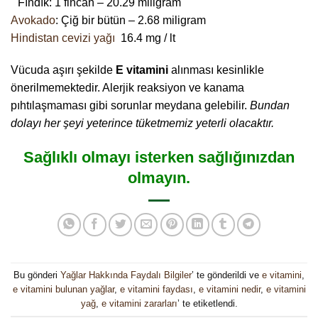
Fındık: 1 fincan – 20.29 miligram
Avokado
: Çiğ bir bütün – 2.68 miligram
Hindistan cevizi yağı
16.4 mg / lt
Vücuda aşırı şekilde
E vitamini
alınması kesinlikle
önerilmemektedir. Alerjik reaksiyon ve kanama
pıhtılaşmaması gibi sorunlar meydana gelebilir.
Bundan
dolayı her şeyi yeterince tüketmemiz yeterli olacaktır.
Sağlıklı olmayı isterken sağlığınızdan
olmayın.
Bu gönderi
Yağlar Hakkında Faydalı Bilgiler
’ te gönderildi ve
e vitamini
,
e vitamini bulunan yağlar
,
e vitamini faydası
,
e vitamini nedir
,
e vitamini
yağ
,
e vitamini zararları
’ te etiketlendi.