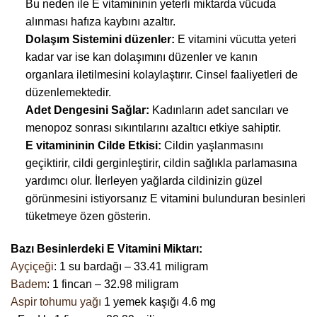
Bu neden ile E vitamininin yeterli miktarda vücuda
alınması hafıza kaybını azaltır.
Dolaşım Sistemini düzenler:
E vitamini vücutta yeteri
kadar var ise kan dolaşımını düzenler ve kanın
organlara iletilmesini kolaylaştırır. Cinsel faaliyetleri de
düzenlemektedir.
Adet Dengesini Sağlar:
Kadınların adet sancıları ve
menopoz sonrası sıkıntılarını azaltıcı etkiye sahiptir.
E vitamininin Cilde Etkisi:
Cildin yaşlanmasını
geçiktirir, cildi gerginleştirir, cildin sağlıkla parlamasına
yardımcı olur. İlerleyen yağlarda cildinizin güzel
görünmesini istiyorsanız E vitamini bulunduran besinleri
tüketmeye özen gösterin.
Bazı Besinlerdeki E Vitamini Miktarı:
Ayçiçeği
: 1 su bardağı – 33.41 miligram
Badem
: 1 fincan – 32.98 miligram
Aspir tohumu yağı
1 yemek kaşığı 4.6 mg