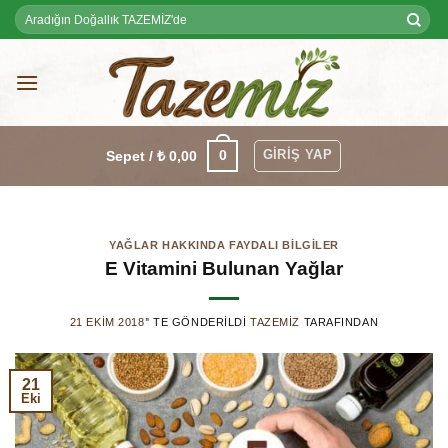
Skip
Ara:
to
content
GIRIŞ YAP
0
Sepet /
₺
0,00
YAĞLAR HAKKINDA FAYDALI BILGILER
E Vitamini Bulunan Yağlar
21 EKIM 2018
’' TE GÖNDERILDI
TAZEMIZ
TARAFINDAN
21
Eki