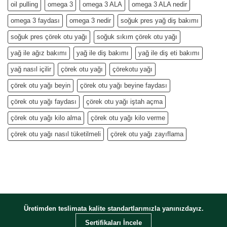
oil pulling
omega 3
omega 3 ALA
omega 3 ALA nedir
omega 3 faydası
omega 3 nedir
soğuk pres yağ diş bakımı
soğuk pres çörek otu yağı
soğuk sıkım çörek otu yağı
yağ ile ağız bakımı
yağ ile diş bakımı
yağ ile diş eti bakımı
yağ nasıl içilir
çörek otu yağı
çörekotu yağı
çörek otu yağı beyin
çörek otu yağı beyine faydası
çörek otu yağı faydası
çörek otu yağı iştah açma
çörek otu yağı kilo alma
çörek otu yağı kilo verme
çörek otu yağı nasıl tüketilmeli
çörek otu yağı zayıflama
Üretimden teslimata kalite standartlarımızla yanınızdayız.
Sertifikaları İncele