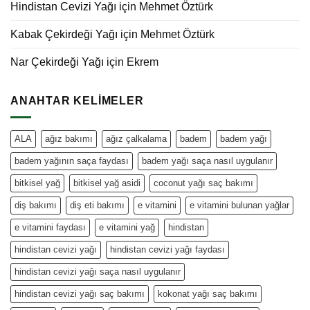
Hindistan Cevizi Yağı
için
Mehmet Öztürk
Kabak Çekirdeği Yağı
için
Mehmet Öztürk
Nar Çekirdeği Yağı
için
Ekrem
ANAHTAR KELIMELER
ALA
ağız bakımı
ağız çalkalama
badem
badem yağı
badem yağının saça faydası
badem yağı saça nasıl uygulanır
bitkisel yağ
bitkisel yağ asidi
coconut yağı saç bakımı
diş bakımı
diş eti bakımı
e vitamini
e vitamini bulunan yağlar
e vitamini faydası
e vitamini yağ
hindistan
hindistan cevizi yağı
hindistan cevizi yağı faydası
hindistan cevizi yağı saça nasıl uygulanır
hindistan cevizi yağı saç bakımı
kokonat yağı saç bakımı