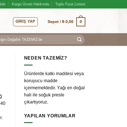
kibi
Kargo Ücreti Hakkında
Toplu Fiyat Listesi
GIRIŞ YAP
0
Sepet /
₺
0,00
NEDEN TAZEMİZ?
Ürünlerde katkı maddesi veya
koruyucu madde
içermemektedir. Yağı en doğal
hali ile soğuk presle
ğ
çıkartıyoruz.
 40
YAPILAN YORUMLAR
r.