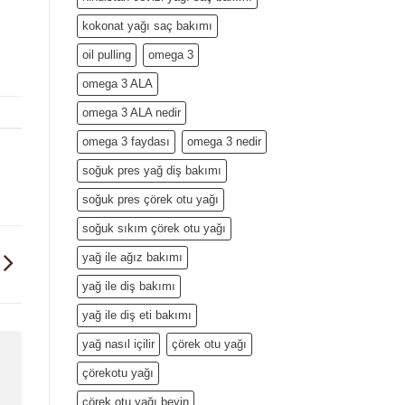
kokonat yağı saç bakımı
oil pulling
omega 3
omega 3 ALA
omega 3 ALA nedir
omega 3 faydası
omega 3 nedir
soğuk pres yağ diş bakımı
soğuk pres çörek otu yağı
soğuk sıkım çörek otu yağı
yağ ile ağız bakımı
yağ ile diş bakımı
yağ ile diş eti bakımı
yağ nasıl içilir
çörek otu yağı
çörekotu yağı
çörek otu yağı beyin