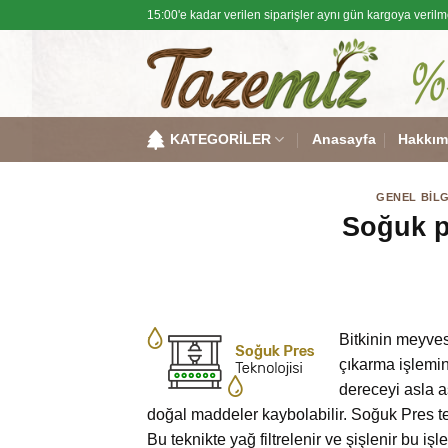
Skip
15:00'e kadar verilen siparişler aynı gün kargoya verilm
to
content
KATEGORİLER
Anasayfa
Hakkım
GENEL BILG
Soğuk pr
Bitkinin meyve
çıkarma işlemin
dereceyi asla 
doğal maddeler kaybolabilir. Soğuk Pres tekniğ
Bu teknikte yağ filtrelenir ve şişlenir bu i