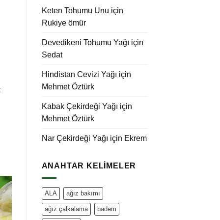
Keten Tohumu Unu
için
Rukiye ömür
Devedikeni Tohumu Yağı
için
Sedat
Hindistan Cevizi Yağı
için
Mehmet Öztürk
t
Kabak Çekirdeği Yağı
için
Mehmet Öztürk
Nar Çekirdeği Yağı
için
Ekrem
ANAHTAR KELIMELER
ALA
ağız bakımı
ağız çalkalama
badem