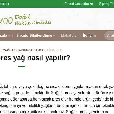
Favori Ürünlerim
Sipariş Ta
ektedir.
Ara:
ızda
Sipariş Bilgilendirme
Makaleler
İletişim
I
,
YAĞLAR HAKKINDA FAYDALI BILGILER
es yağ nasıl yapılır?
si, tohumu veya çekirdeğine sıcak işlem uygulanmadan direk ya
e soğuk pres denilmektedir. Soğuk pres işlemlerde ürünün ısısı
aşmaz eğer aşarsa hem sıcak pres olur hemde ürün içerisinde ki
i, en iyi ve nitelikli yağların üretimi için kullanılan bir teknikti
şlem sırasında mekanik ısı kullanılmaz. Soğuk pres işleminin ne