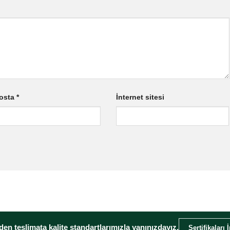
osta
*
İnternet sitesi
en teslimata kalite standartlarımızla yanınızdayız.
Sertifikaları 