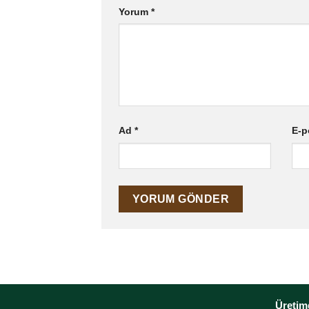
Yorum
*
Ad
*
E-p
Üretimd