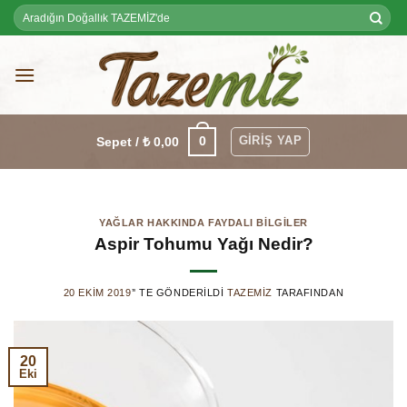
Skip
Ara:
to
content
GIRIŞ YAP
0
Sepet /
₺
0,00
YAĞLAR HAKKINDA FAYDALI BILGILER
Aspir Tohumu Yağı Nedir?
20 EKIM 2019
’' TE GÖNDERILDI
TAZEMIZ
TARAFINDAN
20
Eki