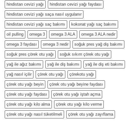
hindistan cevizi yağı
hindistan cevizi yağı faydası
hindistan cevizi yağı saça nasıl uygulanır
hindistan cevizi yağı saç bakımı
kokonat yağı saç bakımı
oil pulling
omega 3
omega 3 ALA
omega 3 ALA nedir
omega 3 faydası
omega 3 nedir
soğuk pres yağ diş bakımı
soğuk pres çörek otu yağı
soğuk sıkım çörek otu yağı
yağ ile ağız bakımı
yağ ile diş bakımı
yağ ile diş eti bakımı
yağ nasıl içilir
çörek otu yağı
çörekotu yağı
çörek otu yağı beyin
çörek otu yağı beyine faydası
çörek otu yağı faydası
çörek otu yağı iştah açma
çörek otu yağı kilo alma
çörek otu yağı kilo verme
çörek otu yağı nasıl tüketilmeli
çörek otu yağı zayıflama