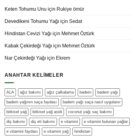
Keten Tohumu Unu
için
Rukiye ömür
Devedikeni Tohumu Yağı
için
Sedat
Hindistan Cevizi Yağı
için
Mehmet Öztürk
Kabak Çekirdeği Yağı
için
Mehmet Öztürk
Nar Çekirdeği Yağı
için
Ekrem
ANAHTAR KELIMELER
ALA
ağız bakımı
ağız çalkalama
badem
badem yağı
badem yağının saça faydası
badem yağı saça nasıl uygulanır
bitkisel yağ
bitkisel yağ asidi
coconut yağı saç bakımı
diş bakımı
diş eti bakımı
e vitamini
e vitamini bulunan yağlar
e vitamini faydası
e vitamini yağ
hindistan