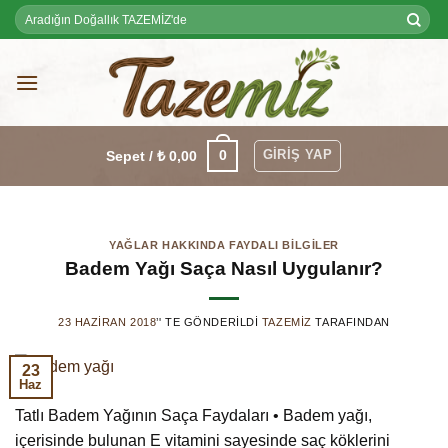
Skip
Ara:
to
content
GIRIŞ YAP
0
Sepet /
₺
0,00
YAĞLAR HAKKINDA FAYDALI BILGILER
Badem Yağı Saça Nasıl Uygulanır?
23 HAZIRAN 2018
’' TE GÖNDERILDI
TAZEMIZ
TARAFINDAN
23
Haz
Tatlı Badem Yağının Saça Faydaları • Badem yağı,
içerisinde bulunan E vitamini sayesinde saç köklerini