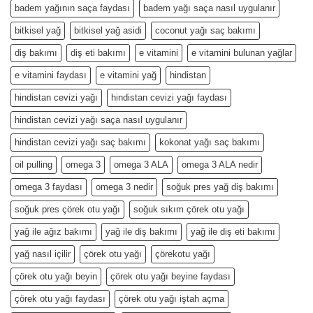
badem yağının saça faydası
badem yağı saça nasıl uygulanır
bitkisel yağ
bitkisel yağ asidi
coconut yağı saç bakımı
diş bakımı
diş eti bakımı
e vitamini
e vitamini bulunan yağlar
e vitamini faydası
e vitamini yağ
hindistan
hindistan cevizi yağı
hindistan cevizi yağı faydası
hindistan cevizi yağı saça nasıl uygulanır
hindistan cevizi yağı saç bakımı
kokonat yağı saç bakımı
oil pulling
omega 3
omega 3 ALA
omega 3 ALA nedir
omega 3 faydası
omega 3 nedir
soğuk pres yağ diş bakımı
soğuk pres çörek otu yağı
soğuk sıkım çörek otu yağı
yağ ile ağız bakımı
yağ ile diş bakımı
yağ ile diş eti bakımı
yağ nasıl içilir
çörek otu yağı
çörekotu yağı
çörek otu yağı beyin
çörek otu yağı beyine faydası
çörek otu yağı faydası
çörek otu yağı iştah açma