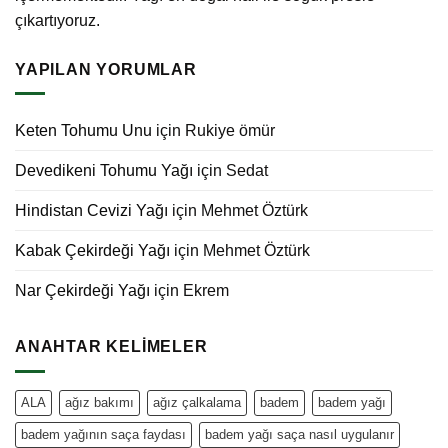
çıkartıyoruz.
YAPILAN YORUMLAR
Keten Tohumu Unu
için
Rukiye ömür
Devedikeni Tohumu Yağı
için
Sedat
Hindistan Cevizi Yağı
için
Mehmet Öztürk
Kabak Çekirdeği Yağı
için
Mehmet Öztürk
Nar Çekirdeği Yağı
için
Ekrem
ANAHTAR KELIMELER
ALA
ağız bakımı
ağız çalkalama
badem
badem yağı
badem yağının saça faydası
badem yağı saça nasıl uygulanır