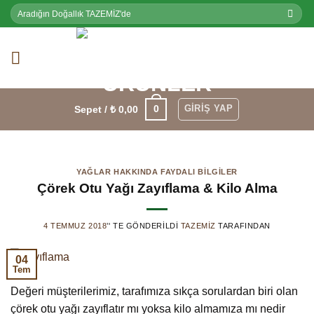
Skip
Ara:
to
content
GIRIŞ YAP
0
Sepet /
₺
0,00
YAĞLAR HAKKINDA FAYDALI BILGILER
Çörek Otu Yağı Zayıflama & Kilo Alma
4 TEMMUZ 2018
’' TE GÖNDERILDI
TAZEMIZ
TARAFINDAN
04
Tem
Değeri müşterilerimiz, tarafımıza sıkça sorulardan biri olan
çörek otu yağı zayıflatır mı yoksa kilo almamıza mı nedir