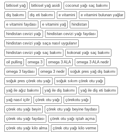
bitkisel yağ
bitkisel yağ asidi
coconut yağı saç bakımı
diş bakımı
diş eti bakımı
e vitamini
e vitamini bulunan yağlar
e vitamini faydası
e vitamini yağ
hindistan
hindistan cevizi yağı
hindistan cevizi yağı faydası
hindistan cevizi yağı saça nasıl uygulanır
hindistan cevizi yağı saç bakımı
kokonat yağı saç bakımı
oil pulling
omega 3
omega 3 ALA
omega 3 ALA nedir
omega 3 faydası
omega 3 nedir
soğuk pres yağ diş bakımı
soğuk pres çörek otu yağı
soğuk sıkım çörek otu yağı
yağ ile ağız bakımı
yağ ile diş bakımı
yağ ile diş eti bakımı
yağ nasıl içilir
çörek otu yağı
çörekotu yağı
çörek otu yağı beyin
çörek otu yağı beyine faydası
çörek otu yağı faydası
çörek otu yağı iştah açma
çörek otu yağı kilo alma
çörek otu yağı kilo verme