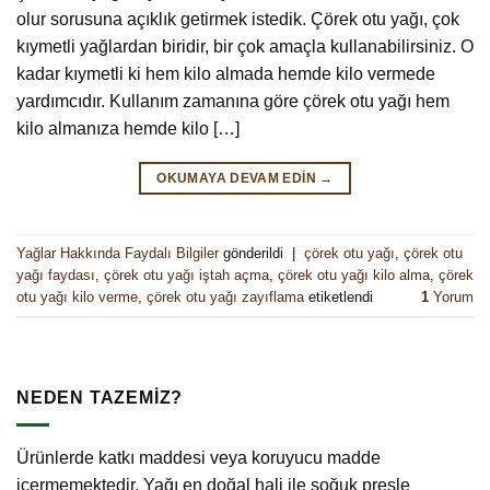
olur sorusuna açıklık getirmek istedik. Çörek otu yağı, çok
kıymetli yağlardan biridir, bir çok amaçla kullanabilirsiniz. O
kadar kıymetli ki hem kilo almada hemde kilo vermede
yardımcıdır. Kullanım zamanına göre çörek otu yağı hem
kilo almanıza hemde kilo […]
OKUMAYA DEVAM EDIN
→
Yağlar Hakkında Faydalı Bilgiler
gönderildi
|
çörek otu yağı
,
çörek otu
yağı faydası
,
çörek otu yağı iştah açma
,
çörek otu yağı kilo alma
,
çörek
otu yağı kilo verme
,
çörek otu yağı zayıflama
etiketlendi
1
Yorum
NEDEN TAZEMİZ?
Ürünlerde katkı maddesi veya koruyucu madde
içermemektedir. Yağı en doğal hali ile soğuk presle