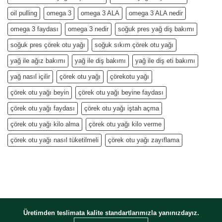
oil pulling
omega 3
omega 3 ALA
omega 3 ALA nedir
omega 3 faydası
omega 3 nedir
soğuk pres yağ diş bakımı
soğuk pres çörek otu yağı
soğuk sıkım çörek otu yağı
yağ ile ağız bakımı
yağ ile diş bakımı
yağ ile diş eti bakımı
yağ nasıl içilir
çörek otu yağı
çörekotu yağı
çörek otu yağı beyin
çörek otu yağı beyine faydası
çörek otu yağı faydası
çörek otu yağı iştah açma
çörek otu yağı kilo alma
çörek otu yağı kilo verme
çörek otu yağı nasıl tüketilmeli
çörek otu yağı zayıflama
Üretimden teslimata kalite standartlarımızla yanınızdayız.