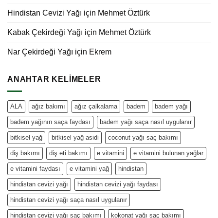
Hindistan Cevizi Yağı
için
Mehmet Öztürk
Kabak Çekirdeği Yağı
için
Mehmet Öztürk
Nar Çekirdeği Yağı
için
Ekrem
ANAHTAR KELIMELER
ALA
ağız bakımı
ağız çalkalama
badem
badem yağı
badem yağının saça faydası
badem yağı saça nasıl uygulanır
bitkisel yağ
bitkisel yağ asidi
coconut yağı saç bakımı
diş bakımı
diş eti bakımı
e vitamini
e vitamini bulunan yağlar
e vitamini faydası
e vitamini yağ
hindistan
hindistan cevizi yağı
hindistan cevizi yağı faydası
hindistan cevizi yağı saça nasıl uygulanır
hindistan cevizi yağı saç bakımı
kokonat yağı saç bakımı