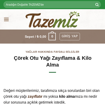
Skip
Ara:
to
content
GIRIŞ YAP
0
Sepet /
₺
0,00
YAĞLAR HAKKINDA FAYDALI BILGILER
Çörek Otu Yağı Zayıflama & Kilo
Alma
Değeri müşterilerimiz, tarafımıza sıkça sorulardan biri olan
çörek otu yağı
zayıflatır
mı yoksa
kilo alma
mıza mı nedir
olur sorusuna açıklık getirmek istedik.