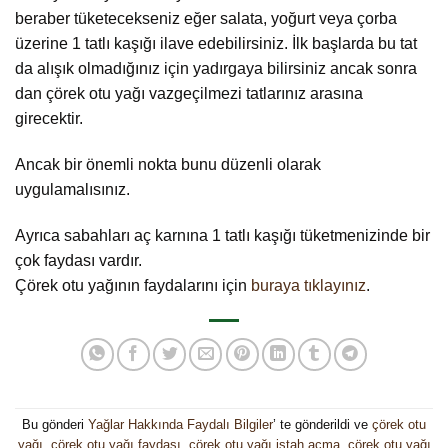
beraber tüketecekseniz eğer salata, yoğurt veya çorba
üzerine 1 tatlı kaşığı ilave edebilirsiniz. İlk başlarda bu tat
da alışık olmadığınız için yadırgaya bilirsiniz ancak sonra
dan çörek otu yağı vazgeçilmezi tatlarınız arasına
girecektir.
Ancak bir önemli nokta bunu düzenli olarak
uygulamalısınız.
Ayrıca sabahları aç karnına 1 tatlı kaşığı tüketmenizinde bir
çok faydası vardır.
Çörek otu yağının faydalarını için
buraya tıklayınız
.
Bu gönderi
Yağlar Hakkında Faydalı Bilgiler
’ te gönderildi ve
çörek otu
yağı
,
çörek otu yağı faydası
,
çörek otu yağı iştah açma
,
çörek otu yağı