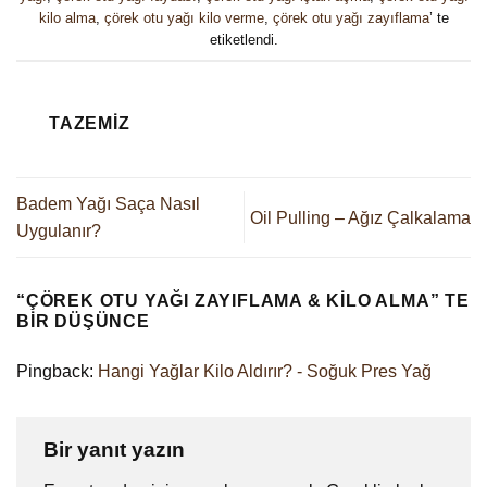
kilo alma
,
çörek otu yağı kilo verme
,
çörek otu yağı zayıflama
’ te
etiketlendi.
TAZEMIZ
Badem Yağı Saça Nasıl
Oil Pulling – Ağız Çalkalama
Uygulanır?
“
ÇÖREK OTU YAĞI ZAYIFLAMA & KILO ALMA
” TE
BIR DÜŞÜNCE
Pingback:
Hangi Yağlar Kilo Aldırır? - Soğuk Pres Yağ
Bir yanıt yazın