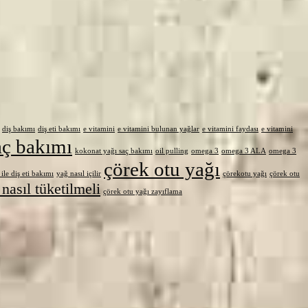
diş bakımı
diş eti bakımı
e vitamini
e vitamini bulunan yağlar
e vitamini faydası
e vitamini
aç bakımı
kokonat yağı saç bakımı
oil pulling
omega 3
omega 3 ALA
omega 3
çörek otu yağı
ile diş eti bakımı
yağ nasıl içilir
çörekotu yağı
çörek otu
nasıl tüketilmeli
çörek otu yağı zayıflama