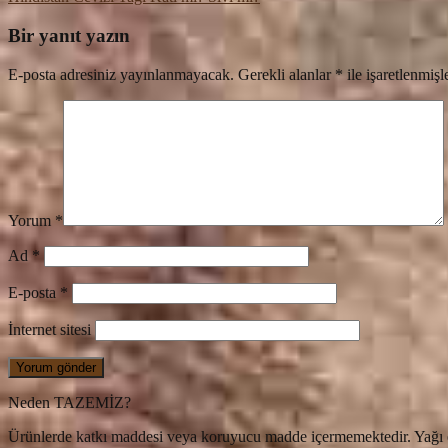
Bir yanıt yazın
E-posta adresiniz yayınlanmayacak.
Gerekli alanlar
*
ile işaretlenmişl
Yorum
*
Ad
*
E-posta
*
İnternet sitesi
Neden TAZEMİZ?
Ürünlerde katkı maddesi veya koruyucu madde içermemektedir. Yağı en 