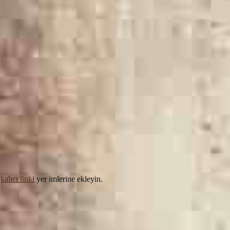
.
kalıcı linki
yer imlerine ekleyin.