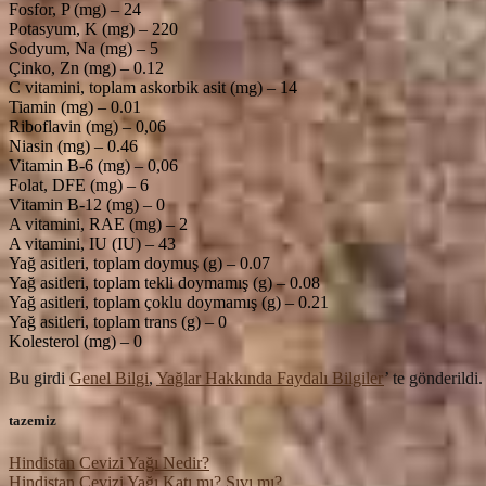
Fosfor, P (mg) – 24
Potasyum, K (mg) – 220
Sodyum, Na (mg) – 5
Çinko, Zn (mg) – 0.12
C vitamini, toplam askorbik asit (mg) – 14
Tiamin (mg) – 0.01
Riboflavin (mg) – 0,06
Niasin (mg) – 0.46
Vitamin B-6 (mg) – 0,06
Folat, DFE (mg) – 6
Vitamin B-12 (mg) – 0
A vitamini, RAE (mg) – 2
A vitamini, IU (IU) – 43
Yağ asitleri, toplam doymuş (g) – 0.07
Yağ asitleri, toplam tekli doymamış (g) – 0.08
Yağ asitleri, toplam çoklu doymamış (g) – 0.21
Yağ asitleri, toplam trans (g) – 0
Kolesterol (mg) – 0
Bu girdi
Genel Bilgi
,
Yağlar Hakkında Faydalı Bilgiler
’ te gönderildi
tazemiz
Hindistan Cevizi Yağı Nedir?
Hindistan Cevizi Yağı Katı mı? Sıvı mı?