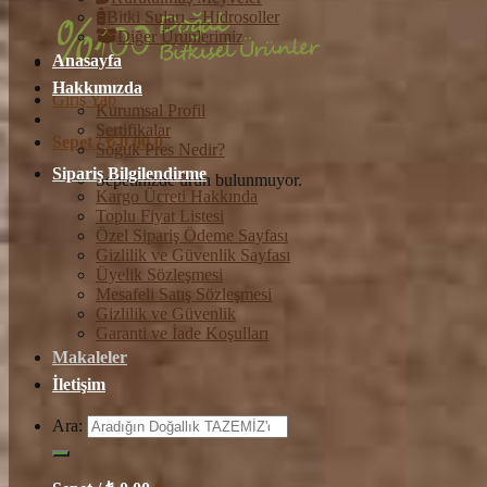
Bitki Suları – Hidrosoller
Diğer Ürünlerimiz
Anasayfa
Hakkımızda
Giriş Yap
Kurumsal Profil
Sertifikalar
Sepet /
₺
0,00
0
Soğuk Pres Nedir?
Sipariş Bilgilendirme
Sepetinizde ürün bulunmuyor.
Kargo Ücreti Hakkında
Toplu Fiyat Listesi
Özel Sipariş Ödeme Sayfası
Gizlilik ve Güvenlik Sayfası
Üyelik Sözleşmesi
Mesafeli Satış Sözleşmesi
Gizlilik ve Güvenlik
Garanti ve İade Koşulları
Makaleler
İletişim
Ara: