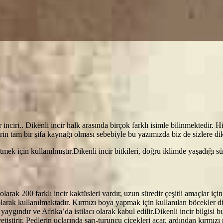
ri.. Dikenli incir halk arasında birçok farklı isimle bilinmektedir. Hint i
rin tam bir şifa kaynağı olması sebebiyle bu yazımızda biz de sizlere di
etmek için kullanılmıştır.Dikenli incir bitkileri, doğru iklimde yaşadığı
ık olarak 200 farklı incir kaktüsleri vardır, uzun süredir çeşitli amaçla
olarak kullanılmaktadır. Kırmızı boya yapmak için kullanılan böcekler di
ındır ve Afrika’da istilacı olarak kabul edilir.Dikenli incir bilgisi b
 yetiştirir. Pedlerin uçlarında sarı-turuncu çiçekleri açar, ardından kır