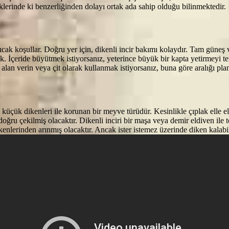
klerinde ki benzerliğinden dolayı ortak ada sahip olduğu bilinmektedir.
u, sıcak koşullar. Doğru yer için, dikenli incir bakımı kolaydır. Tam gün
k. İçeride büyütmek istiyorsanız, yeterince büyük bir kapta yetirmeyi t
 alan verin veya çit olarak kullanmak istiyorsanız, buna göre aralığı pla
 küçük dikenleri ile korunan bir meyve türüdür. Kesinlikle çıplak elle
ğru çekilmiş olacaktır. Dikenli inciri bir maşa veya demir eldiven ile
ikenlerinden arınmış olacaktır. Ancak ister istemez üzerinde diken kalab