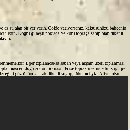
eş ve az su alan bir yer verin. Çölde yaşıyorsanız, kaktüsünüzü bahçenin
ercih edin. Doğru güneşli noktada ve kuru toprağa sahip olan dikenli
nlayın.
 ellenmemelidir. Eğer toplanacaksa sabah veya akşam üzeri toplanması
 toplanması en doğrusudur. Sonrasında ise toprak üzerinde bir süpürge
ileceğini göz önüne alarak dikenli soyup, tüketmeliyiz. Afiyet olsun.