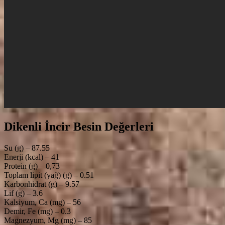
Dikenli İncir Besin Değerleri
Su (g) – 87.55
Enerji (kcal) – 41
Protein (g) – 0,73
Toplam lipit (yağ) (g) – 0.51
Karbonhidrat (g) – 9.57
Lif (g) – 3.6
Kalsiyum, Ca (mg) – 56
Demir, Fe (mg) – 0.3
Magnezyum, Mg (mg) – 85