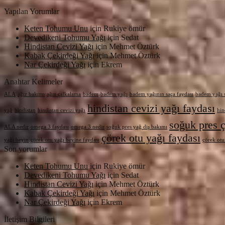
Yapılan Yorumlar
Keten Tohumu Unu
için
Rukiye ömür
Devedikeni Tohumu Yağı
için
Sedat
Hindistan Cevizi Yağı
için
Mehmet Öztürk
Kabak Çekirdeği Yağı
için
Mehmet Öztürk
Nar Çekirdeği Yağı
için
Ekrem
Anahtar Kelimeler
ALA
ağız bakımı
ağız çalkalama
badem
badem yağı
badem yağının saça faydası
badem yağı s
hindistan cevizi yağı faydası
yağ
hindistan
hindistan cevizi yağı
hin
soğuk pres ç
ALA nedir
omega 3 faydası
omega 3 nedir
soğuk pres yağ diş bakımı
çörek otu yağı faydası
yağı beyin
çörek otu yağı beyine faydası
çörek otu
Son yorumlar
Keten Tohumu Unu
için
Rukiye ömür
Devedikeni Tohumu Yağı
için
Sedat
Hindistan Cevizi Yağı
için
Mehmet Öztürk
Kabak Çekirdeği Yağı
için
Mehmet Öztürk
Nar Çekirdeği Yağı
için
Ekrem
İletişim Bilgileri