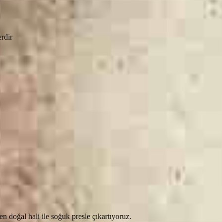
erdir
doğal hali ile soğuk presle çıkartıyoruz.