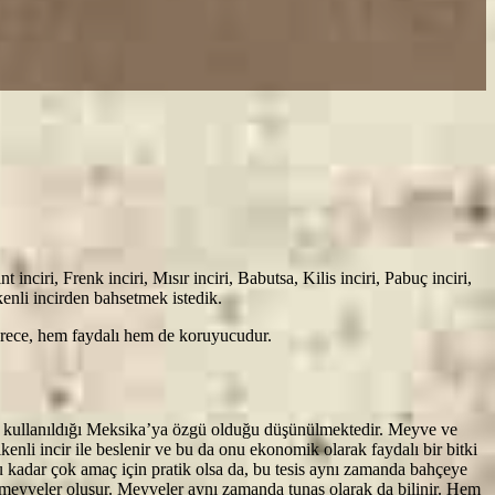
nciri, Frenk inciri, Mısır inciri, Babutsa, Kilis inciri, Pabuç inciri,
kenli incirden bahsetmek istedik.
 sürece, hem faydalı hem de koruyucudur.
r için kullanıldığı Meksika’ya özgü olduğu düşünülmektedir. Meyve ve
kenli incir ile beslenir ve bu da onu ekonomik olarak faydalı bir bitki
u kadar çok amaç için pratik olsa da, bu tesis aynı zamanda bahçeye
mızı meyveler oluşur. Meyveler aynı zamanda tunas olarak da bilinir. Hem