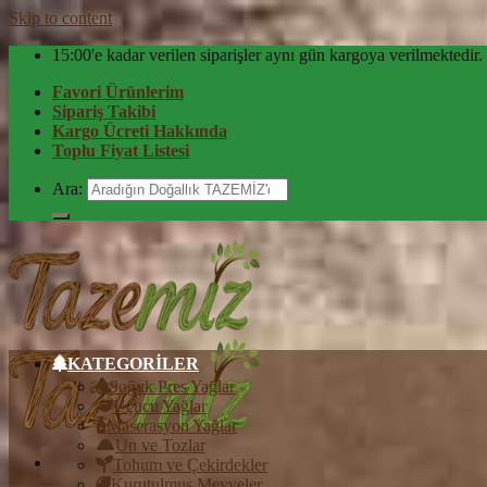
Skip to content
15:00'e kadar verilen siparişler aynı gün kargoya verilmektedir.
Favori Ürünlerim
Sipariş Takibi
Kargo Ücreti Hakkında
Toplu Fiyat Listesi
Ara:
KATEGORİLER
Soğuk Pres Yağlar
Uçucu Yağlar
Maserasyon Yağlar
Un ve Tozlar
Tohum ve Çekirdekler
Kurutulmuş Meyveler