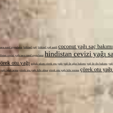
coconut yağı saç bakımı
aça nasıl uygulanır
bitkisel yağ
bitkisel yağ asidi
hindistan cevizi yağı s
distan cevizi yağı saça nasıl uygulanır
örek otu yağı
soğuk sıkım çörek otu yağı
yağ ile ağız bakımı
yağ ile diş bakımı
yağ 
çörek otu yağı 
 yağı iştah açma
çörek otu yağı kilo alma
çörek otu yağı kilo verme