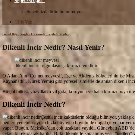
Sepet /
₺
0,00
0
Sepetinizde ürün bulunmuyor.
Giriş Yap
Genel Bilgi
,
Yağlar Hakkında Faydalı Bilgiler
Dikenli İncir Nedir? Nasıl Yenir?
dikenli incirin olgunlaşmışı kırmızı renklidir.
O Adana’nın ‘Cennet meyvesi’, Ege ve Akdeniz bölgelerinin ise Mısır inci
Kaynanadili, Kürek Yemişi gibi yöresel isimlerle de anılan dikenli inci
Bu çöl bitkisi, yüzyıllarca yıl gıda, koruyucu ve hatta kırmızı boya ür
Dikenli İncir Nedir?
Çeşitli incir kaktüslerin olduğu biliniyor, yaklaş
pedleri yenebilir ayrıca hızla büyüyen boyutu ile doğal çit ve bariyer 
yapar. Bugün, Meksika’dan çok uzaklara yayıldı. Güneybatı ABD’de yayg
çekici bir ek olarak harika. Bitki dikenlerle kaplanmış yeşil “pedleri”