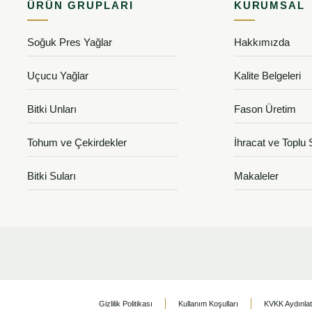
ÜRÜN GRUPLARI
KURUMSAL
Soğuk Pres Yağlar
Hakkımızda
Uçucu Yağlar
Kalite Belgeleri
Bitki Unları
Fason Üretim
Tohum ve Çekirdekler
İhracat ve Toplu 
Bitki Suları
Makaleler
Gizlilik Politikası
Kullanım Koşulları
KVKK Aydınla