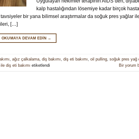
Uygulayan hekimler terapinin AIDS’den, diyab
kalp hastalığından lösemiye kadar birçok hasta
 tavsiyeler bir yana bilimsel araştırmalar da soğuk pres yağlar il
leri, […]
OKUMAYA DEVAM EDIN
→
akımı
,
ağız çalkalama
,
diş bakımı
,
diş eti bakımı
,
oil pulling
,
soğuk pres yağ 
ile diş eti bakımı
etiketlendi
Bir yorum b