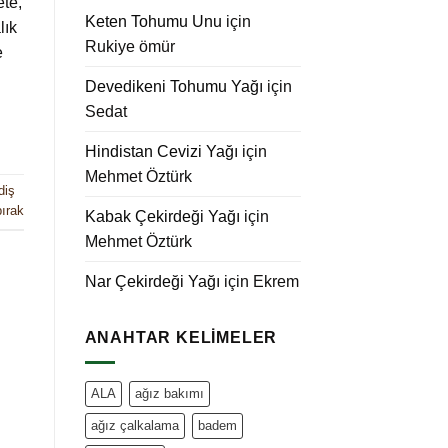
ete,
Keten Tohumu Unu
için
lık
Rukiye ömür
e
Devedikeni Tohumu Yağı
için
Sedat
Hindistan Cevizi Yağı
için
Mehmet Öztürk
diş
ırak
Kabak Çekirdeği Yağı
için
Mehmet Öztürk
Nar Çekirdeği Yağı
için
Ekrem
ANAHTAR KELIMELER
ALA
ağız bakımı
ağız çalkalama
badem