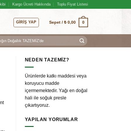
kibi
Kargo Ücreti Hakkında
Toplu Fiyat Listesi
GIRIŞ YAP
0
Sepet /
₺
0,00
NEDEN TAZEMİZ?
Ürünlerde katkı maddesi veya
koruyucu madde
içermemektedir. Yağı en doğal
hali ile soğuk presle
int
çıkartıyoruz.
YAPILAN YORUMLAR