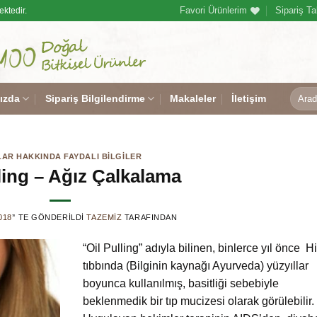
Favori Ürünlerim
Sipariş Ta
ektedir.
Ara:
ızda
Sipariş Bilgilendirme
Makaleler
İletişim
AR HAKKINDA FAYDALI BILGILER
ling – Ağız Çalkalama
018
’' TE GÖNDERILDI
TAZEMIZ
TARAFINDAN
“Oil Pulling” adıyla bilinen, binlerce yıl önce H
tıbbında (Bilginin kaynağı Ayurveda) yüzyıllar
boyunca kullanılmış, basitliği sebebiyle
beklenmedik bir tıp mucizesi olarak görülebilir.