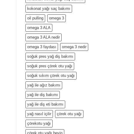
kokonat yağı saç bakımı
oil pulling
omega 3
omega 3 ALA
omega 3 ALA nedir
omega 3 faydası
omega 3 nedir
soğuk pres yağ diş bakımı
soğuk pres çörek otu yağı
soğuk sıkım çörek otu yağı
yağ ile ağız bakımı
yağ ile diş bakımı
yağ ile diş eti bakımı
yağ nasıl içilir
çörek otu yağı
çörekotu yağı
çörek otu yağı beyin