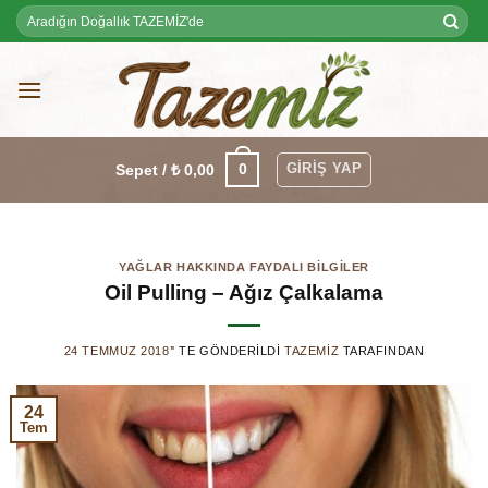
Skip
Ara:
to
content
GIRIŞ YAP
0
Sepet /
₺
0,00
YAĞLAR HAKKINDA FAYDALI BILGILER
Oil Pulling – Ağız Çalkalama
24 TEMMUZ 2018
’' TE GÖNDERILDI
TAZEMIZ
TARAFINDAN
24
Tem