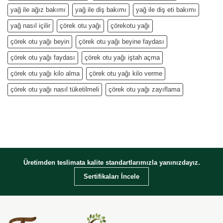
yağ ile ağız bakımı
yağ ile diş bakımı
yağ ile diş eti bakımı
yağ nasıl içilir
çörek otu yağı
çörekotu yağı
çörek otu yağı beyin
çörek otu yağı beyine faydası
çörek otu yağı faydası
çörek otu yağı iştah açma
çörek otu yağı kilo alma
çörek otu yağı kilo verme
çörek otu yağı nasıl tüketilmeli
çörek otu yağı zayıflama
Üretimden teslimata kalite standartlarımızla yanınızdayız.
Sertifikaları İncele