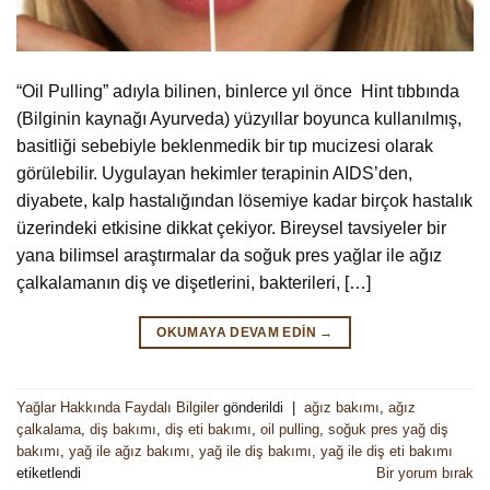
“Oil Pulling” adıyla bilinen, binlerce yıl önce Hint tıbbında
(Bilginin kaynağı Ayurveda) yüzyıllar boyunca kullanılmış,
basitliği sebebiyle beklenmedik bir tıp mucizesi olarak
görülebilir. Uygulayan hekimler terapinin AIDS’den,
diyabete, kalp hastalığından lösemiye kadar birçok hastalık
üzerindeki etkisine dikkat çekiyor. Bireysel tavsiyeler bir
yana bilimsel araştırmalar da soğuk pres yağlar ile ağız
çalkalamanın diş ve dişetlerini, bakterileri, […]
OKUMAYA DEVAM EDIN
→
Yağlar Hakkında Faydalı Bilgiler
gönderildi
|
ağız bakımı
,
ağız
çalkalama
,
diş bakımı
,
diş eti bakımı
,
oil pulling
,
soğuk pres yağ diş
bakımı
,
yağ ile ağız bakımı
,
yağ ile diş bakımı
,
yağ ile diş eti bakımı
etiketlendi
Bir yorum bırak